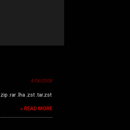
4/06/2008
zip .rar .lha .zst .tar.zst
» READ MORE