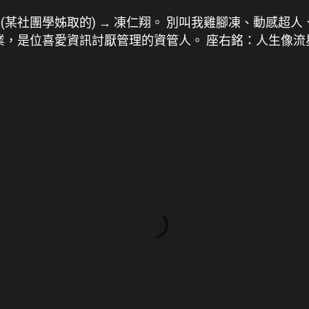
人(某社團學姊取的) → 凍仁翔。 別叫我雞腳凍、動感超人
畢業，是位喜愛資訊討厭管理的資管人。 座右銘：人生像