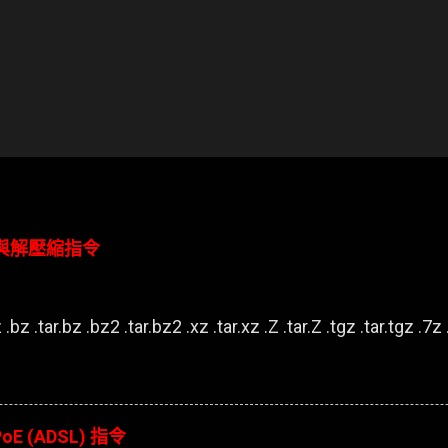
壓縮與解壓縮指令
.bz .tar.bz .bz2 .tar.bz2 .xz .tar.xz .Z .tar.Z .tgz .tar.tgz .7z .
oE (ADSL) 指令