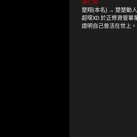
凍仁翔
楚翔(本名) → 楚楚動
超噁XD 於正修資管
證明自己曾活在世上。
留
言