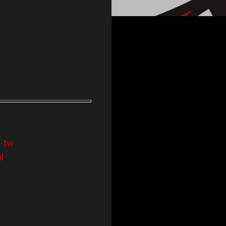
h-tw
l