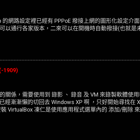
esktop 的網路設定裡已經有 PPPoE 撥接上網的圖形化設
可以通行各家版本，二來可以在開機時自動撥接(也就是
(-1909)
關係，需要使用到 錄影 、 錄音 及 VM 來錄製軟體使
，已經漸漸懶的切回去 Windows XP 啊 ，只好開始尋找在 X
 VirtualBox 凍仁是使用應用程式選單內的 添加/刪
虛擬機器，在開機時皆會出現以下的錯誤訊息：