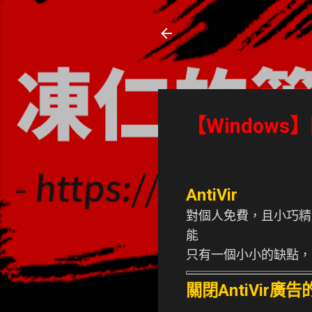
凍仁的筆記
- https://note.drx.tw
【Windows】
AntiVir
對個人免費，且小巧精
能
只有一個小小的缺點，
關閉AntiVir廣