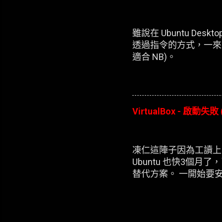
雖說在 Ubuntu D
透過指令的方式，一來
適合 NB)。
VirtualBox - 啟動失敗 
凍仁這陣子因為工讀上的
Ubuntu 也快3個月了
替代方案。 一開始要安裝
每次新增完 XP 的