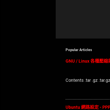
Popular Articles
GNU / Linux 各種
Contents .tar .gz .tar.gz 
Ubuntu 網路設定 - PPP