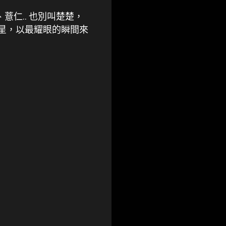
、薏仁.. 也別叫楚楚，
流星，以最耀眼的瞬間來