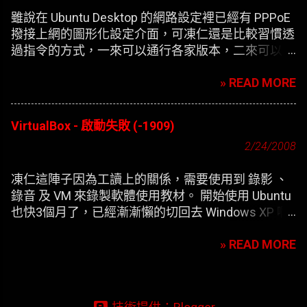
雖說在 Ubuntu Desktop 的網路設定裡已經有 PPPoE
撥接上網的圖形化設定介面，可凍仁還是比較習慣透
過指令的方式，一來可以通行各家版本，二來可以在
開機時自動撥接(也就是未登錄使用者前，較不適合
» READ MORE
NB)。
VirtualBox - 啟動失敗 (-1909)
2/24/2008
凍仁這陣子因為工讀上的關係，需要使用到 錄影 、
錄音 及 VM 來錄製軟體使用教材。 開始使用 Ubuntu
也快3個月了，已經漸漸懶的切回去 Windows XP 啊
，只好開始尋找在 XP 底下灌第二個 XP 的替代方
» READ MORE
案。 一開始要安裝 VirtualBox 凍仁是使用應用程式選
單內的 添加/刪除 來安裝，方便歸方便，可每次新增
完 XP 的虛擬機器，在開機時皆會出現以下的錯誤訊
息：