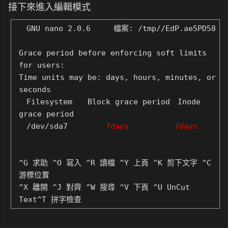
接下來進入編輯模式
GNU nano 2.0.6 檔案: /tmp//EdP.ae5PD58
Grace period before enforcing soft limits
for users:
Time units may be: days, hours, minutes, or
seconds
Filesystem Block grace period Inode
grace period
/dev/sda7
7days 7days
^G 求助 ^O 寫入 ^R 讀檔 ^Y 上頁 ^K 剪下文字 ^C
游標位置
^X 離開 ^J 對齊 ^W 搜尋 ^V 下頁 ^U UnCut
Text^T 拼字檢查