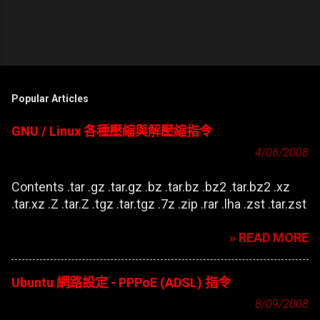
Popular Articles
GNU / Linux 各種壓縮與解壓縮指令
4/06/2008
Contents .tar .gz .tar.gz .bz .tar.bz .bz2 .tar.bz2 .xz
.tar.xz .Z .tar.Z .tgz .tar.tgz .7z .zip .rar .lha .zst .tar.zst
» READ MORE
Ubuntu 網路設定 - PPPoE (ADSL) 指令
8/09/2008