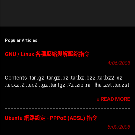
Popular Articles
GNU / Linux 各種壓縮與解壓縮指令
4/06/2008
Contents .tar .gz .tar.gz .bz .tar.bz .bz2 .tar.bz2 .xz
.tar.xz .Z .tar.Z .tgz .tar.tgz .7z .zip .rar .lha .zst .tar.zst
» READ MORE
Ubuntu 網路設定 - PPPoE (ADSL) 指令
8/09/2008