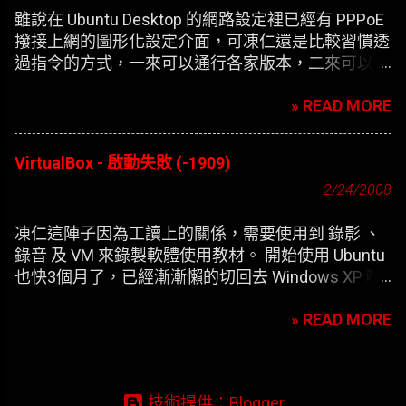
雖說在 Ubuntu Desktop 的網路設定裡已經有 PPPoE
撥接上網的圖形化設定介面，可凍仁還是比較習慣透
過指令的方式，一來可以通行各家版本，二來可以在
開機時自動撥接(也就是未登錄使用者前，較不適合
» READ MORE
NB)。
VirtualBox - 啟動失敗 (-1909)
2/24/2008
凍仁這陣子因為工讀上的關係，需要使用到 錄影 、
錄音 及 VM 來錄製軟體使用教材。 開始使用 Ubuntu
也快3個月了，已經漸漸懶的切回去 Windows XP 啊
，只好開始尋找在 XP 底下灌第二個 XP 的替代方
» READ MORE
案。 一開始要安裝 VirtualBox 凍仁是使用應用程式選
單內的 添加/刪除 來安裝，方便歸方便，可每次新增
完 XP 的虛擬機器，在開機時皆會出現以下的錯誤訊
息：
技術提供：Blogger