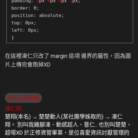
padding:
2
px
0
px
0
px
2
px;
border: 0;
position: absolute;
top: 0px;
left: 0px;
}
在這裡凍仁只改了 margin 這項 邊界的屬性，因為圖
片上傳完會跑掉XD
Blog | 部落格
凍仁翔
楚翔(本名) → 楚楚動人(某社團學姊取的) → 凍仁
翔。 別叫我雞腳凍、動感超人、薏仁.. 也別叫楚楚，
超噁XD 於正修資管畢業，是位喜愛資訊討厭管理的