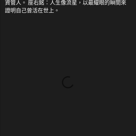
資管人。 座右銘：人生像流星，以最耀眼的瞬間來
證明自己曾活在世上。
留
言