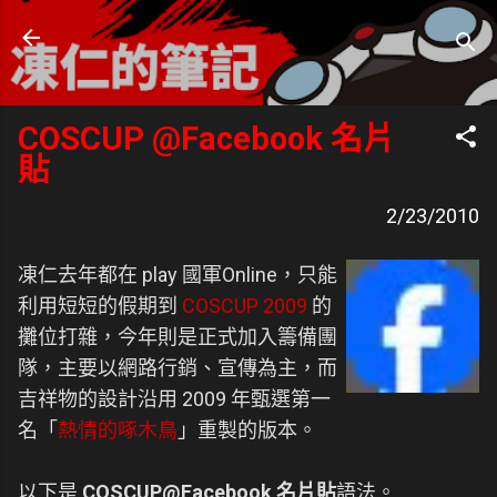
跳到主要內容
凍仁的筆記
- https://note.drx.tw
COSCUP @Facebook 名片
貼
2/23/2010
凍仁去年都在 play 國軍Online，只能
利用短短的假期到
COSCUP 2009
的
攤位打雜，今年則是正式加入籌備團
隊，主要以網路行銷、宣傳為主，而
吉祥物的設計沿用 2009 年甄選第一
名「
熱情的啄木鳥
」重製的版本。
以下是
COSCUP@Facebook 名片貼
語法。