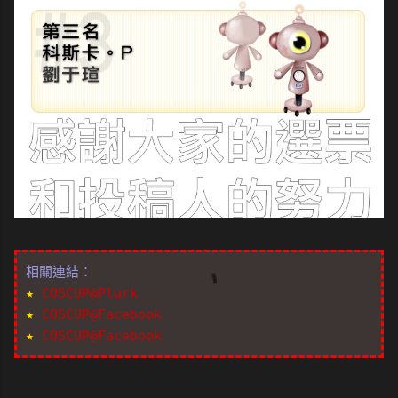
相關連結：
★
COSCUP@Plurk
★
COSCUP@Facebook
★
COSCUP@Facebook