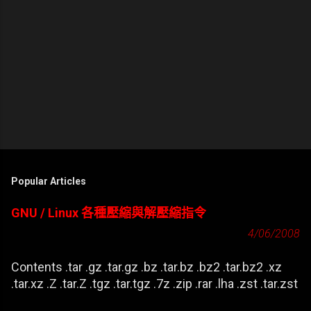
Popular Articles
GNU / Linux 各種壓縮與解壓縮指令
4/06/2008
Contents .tar .gz .tar.gz .bz .tar.bz .bz2 .tar.bz2 .xz
.tar.xz .Z .tar.Z .tgz .tar.tgz .7z .zip .rar .lha .zst .tar.zst