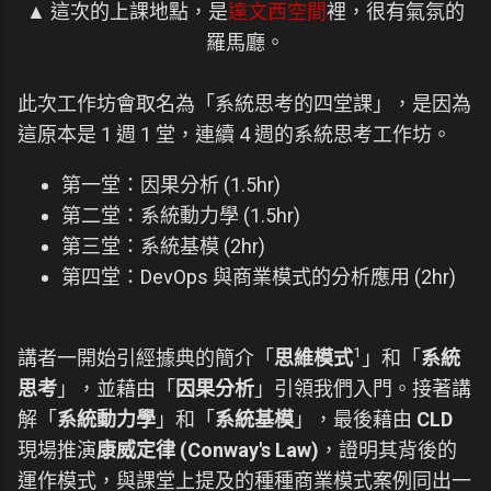
▲ 這次的上課地點，是
達文西空間
裡，很有氣氛的
羅馬廳。
此次工作坊會取名為「系統思考的四堂課」，是因為
這原本是 1 週 1 堂，連續 4 週的系統思考工作坊。
第一堂：因果分析 (1.5hr)
第二堂：系統動力學 (1.5hr)
第三堂：系統基模 (2hr)
第四堂：DevOps 與商業模式的分析應用 (2hr)
1
講者一開始引經據典的簡介「
思維模式
」和「
系統
思考
」，並藉由「
因果分析
」引領我們入門。接著講
解「
系統動力學
」和「
系統基模
」，最後藉由
CLD
現場推演
康威定律 (Conway's Law)
，證明其背後的
運作模式，與課堂上提及的種種商業模式案例同出一