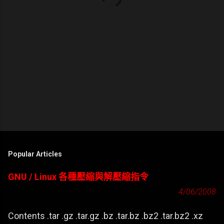
Popular Articles
GNU / Linux 各種壓縮與解壓縮指令
4/06/2008
Contents .tar .gz .tar.gz .bz .tar.bz .bz2 .tar.bz2 .xz