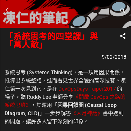
跳到主要內容
凍仁的筆記
- https://note.drx.tw
「系統思考的四堂課」與
「萬人敵」
9/02/2018
系統思考 (Systems Thinking)，是一項用因果關係，
推導出系統整體，進而看見世界全貌的高深技藝。凍
仁第一次見到它，是在
DevOpsDays Taipei 2017
的
場子，聽 Ruddy Lee 老師分享
《開啟 DevOps 之路的
系統思維》
，其運用「
因果回饋圖 (Causal Loop
Diagram, CLD)
」一步步解答
《人月神話》
書中遇到
的問題，讓許多人留下深刻的印象。