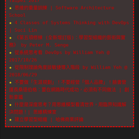
Taipei 2017
★
思維的重量訓練 | Software Architecture
School
★
4 Classes of Systems Thinking with DevOps
| Suci Lin
★
《第五項修練 (全新增訂版)：學習型組織的藝術與實
務》 by Peter M. Senge
★
從系統思考看 DevOps by William Yeh @
2017/10/26
★
從限制理論角度談敏捷導入階段 by William Yeh @
2018/06/29
★
不要做「生涯規劃」！不要經營「個人品牌」！臉書營
運長桑德伯格：要在網路時代成功，必須有不同做法 | 創
新拿鐵
★
什麼是深度思考？用思維模型看清世界，用臨界知識解
決問題！| 思維精煉室
★
建立學習型組織 | 哈佛商業評論