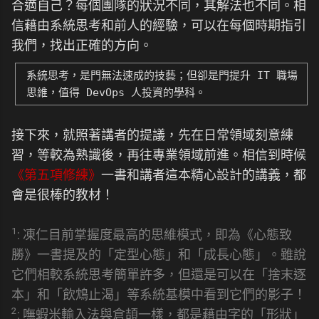
合適自己？每個團隊的狀況不同，其解法也不同。相
信藉由系統思考和前人的經驗，可以在每個時期指引
我們，找出正確的方向。
系統思考，是門無法速成的技藝；但卻是門提升 IT 職場
思維，值得 DevOps 人投資的學科。
接下來，就照著講者的提議，先在日常領域刻意練
習，等較為熟識後，再往專業領域前進。相信到時候
《第五項修練》
一書和講者這本精心設計的講義，都
會是很棒的教材！
1
: 凍仁目前掌握度最高的思維模式，即為《心態致
勝》一書提及的「定型心態」和「成長心態」。雖說
它們相較系統思考簡單許多，但還是可以在「捨末逐
本」和「飲鴆止渴」等系統基模中看到它們的影子！
2
: 嘸蝦米輸入法與倉頡一樣，都是藉由字的「形狀」