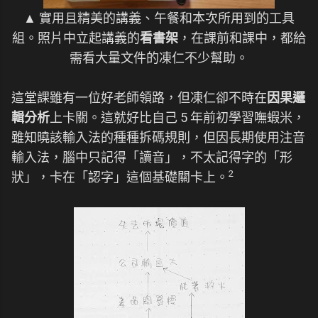
▲ 實用且精美的講義、午餐和本次所用到的工具
組。照片中立起講義的
看書架
，在課前和課中，都給
需看大量文件的凍仁不少幫助。
這堂課雖有一位好老師領路，但凍仁卻不時在
因果邏
輯分析
上卡關。這就好比自己 5 年前初學習嘸蝦米，
雖知曉該輸入法的種種拆碼規則，但因長期使用注音
輸入法，腦中只記得「讀音」，不太記得字的「形
2
狀」，卡在「認字」這個基礎關卡上。