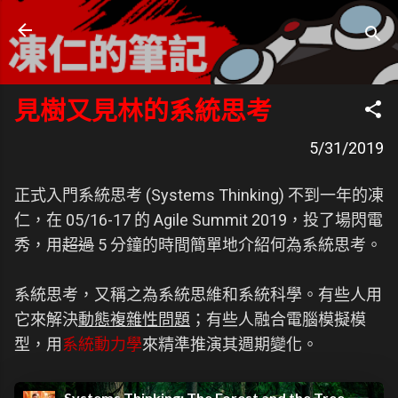
跳到主要內容
凍仁的筆記
- https://note.drx.tw
見樹又見林的系統思考
5/31/2019
正式入門系統思考 (Systems Thinking) 不到一年的凍
仁，在 05/16-17 的 Agile Summit 2019，投了場閃電
秀，用
超過
5 分鐘的時間簡單地介紹何為系統思考。
系統思考，又稱之為系統思維和系統科學。有些人用
它來解決
動態複雜性問題
；有些人融合電腦模擬模
型，用
系統動力學
來精準推演其週期變化。