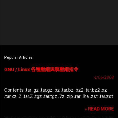
Popular Articles
GNU / Linux 各種壓縮與解壓縮指令
4/06/2008
Contents .tar .gz .tar.gz .bz .tar.bz .bz2 .tar.bz2 .xz
.tar.xz .Z .tar.Z .tgz .tar.tgz .7z .zip .rar .lha .zst .tar.zst
» READ MORE