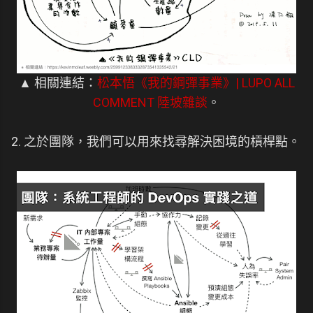
▲ 相關連結：
松本悟《我的鋼彈事業》| LUPO ALL
COMMENT 陸坡雜談
。
2. 之於團隊，我們可以用來找尋解決困境的槓桿點。