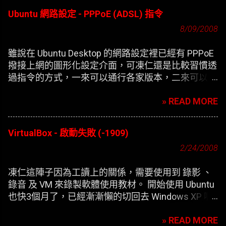
Ubuntu 網路設定 - PPPoE (ADSL) 指令
8/09/2008
雖說在 Ubuntu Desktop 的網路設定裡已經有 PPPoE
撥接上網的圖形化設定介面，可凍仁還是比較習慣透
過指令的方式，一來可以通行各家版本，二來可以在
開機時自動撥接(也就是未登錄使用者前，較不適合
» READ MORE
NB)。
VirtualBox - 啟動失敗 (-1909)
2/24/2008
凍仁這陣子因為工讀上的關係，需要使用到 錄影 、
錄音 及 VM 來錄製軟體使用教材。 開始使用 Ubuntu
也快3個月了，已經漸漸懶的切回去 Windows XP 啊
，只好開始尋找在 XP 底下灌第二個 XP 的替代方
» READ MORE
案。 一開始要安裝 VirtualBox 凍仁是使用應用程式選