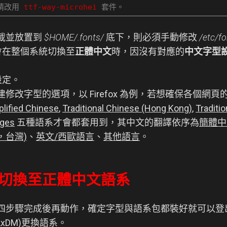
者請改用
ttf-way-microhei
套件。
載並放置到
$HOME/.fonts/
底下，則必須手動修改
/etc/fo
會在整個系統切換至
正體中文
時，因沒有對應的
中文字型
型設定。
改字型的選項，以 Firefox 為例，若想確保各個網
plified Chinese
,
Traditional Chinese (Hong Kong)
,
Traditi
ages
五種語系才會都套用到，其中文的翻譯依序為
簡體中
，台灣)
、
英文/西歐語言
、
其他語言
。
統切換至正體中文語系
四步驟完成後再動作，確定字型與語系包都裝好就可以登
 LxDM)更換語系。