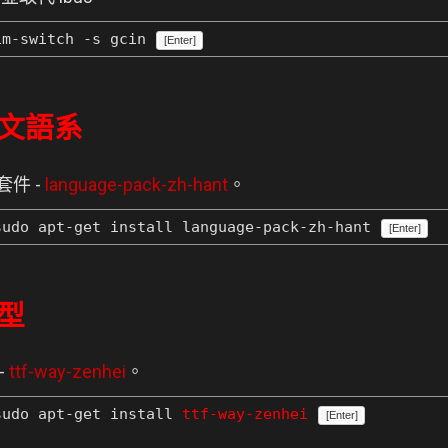
m-switch -s gcin
[Enter]
中文語系
套件 -
language-pack-zh-hant
。
udo apt-get install language-pack-zh-hant
[Enter]
字型
-
ttf-way-zenhei
。
udo apt-get install
ttf-way-zenhei
[Enter]