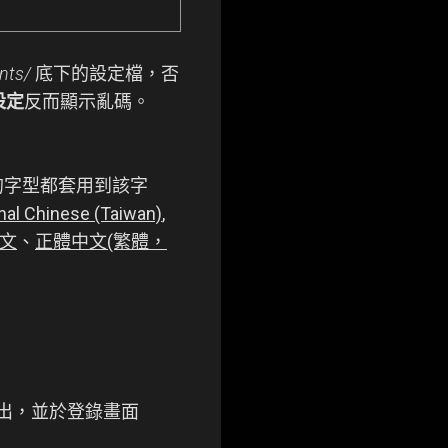
nts/
底下的設定檔，否
設定
反而顯示亂碼。
頁的字型都套用到該字
onal Chinese (Taiwan)
,
文
、
正體中文(繁體，
出，並於登錄畫面