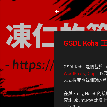
凍仁的筆記
- https://note.drx.tw
GSDL Koha
GSDL Koha 是個基
WordPress
,
Drupal
以
文支援度也就相對的差
在與 Emily, Hsi
感謝 Ubuntu-t
一題呢。