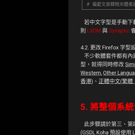
# 偏愛文泉驛微米體
若中文字型是手動下
則
LXDM
與
Synaptic
4.2. 更改 Firefox 字
不少軟體套件都有內建修
型，就得同時修改
Sim
Westem
,
Other Langu
香港)
、
正體中文(繁體
5. 將整個系
此步驟請於第三、第
(GSDL Koha 預設使用