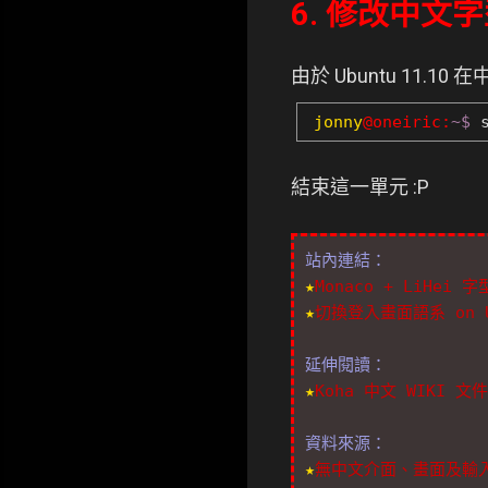
6. 修改中文字
由於 Ubuntu 11
jonny
@oneiric:
~$
s
結束這一單元 :P
站內連結：
★
Monaco + LiHei 字
★
切換登入畫面語系 on Ub
延伸閱讀：
★
Koha 中文 WIKI 文
資料來源：
★
無中文介面、畫面及輸入法 