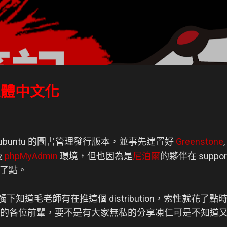
跳到主要內容
 正體中文化
於 Lubuntu 的圖書管理發行版本，並事先建置好
Greenstone
,
及
phpMyAdmin
環境，但也因為是
尼泊爾
的夥伴在 supp
了點。
eh 的接觸下知道毛老師有在推這個 distribution，索性就
w 論壇上的各位前輩，要不是有大家無私的分享凍仁可是不知