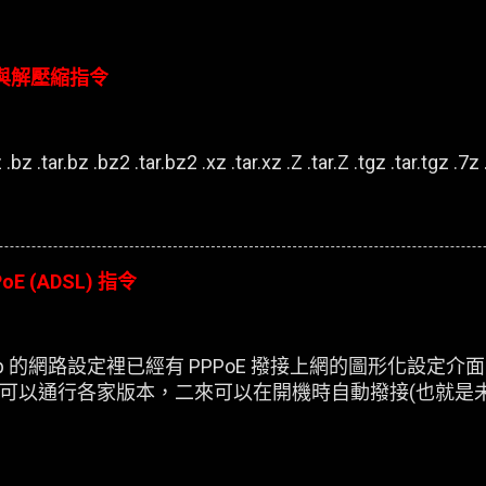
壓縮與解壓縮指令
.bz .tar.bz .bz2 .tar.bz2 .xz .tar.xz .Z .tar.Z .tgz .tar.tgz .7z .
oE (ADSL) 指令
esktop 的網路設定裡已經有 PPPoE 撥接上網的圖形化設
可以通行各家版本，二來可以在開機時自動撥接(也就是