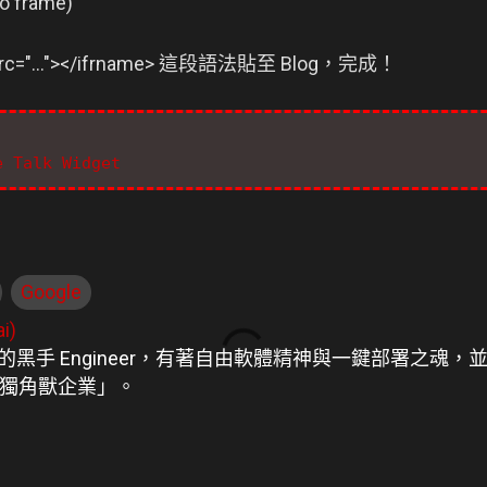
no frame)
src="..."></ifrname> 這段語法貼至 Blog，完成！
e Talk Widget
Google
i)
航道的黑手 Engineer，有著自由軟體精神與一鍵部署之
獨角獸企業」。