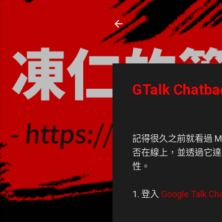
凍仁的筆記
- https://note.drx.tw
GTalk Cha
記得很久之前就看過 MSN 
否在線上，並透過它達
性。
1. 登入
Google Talk Ch