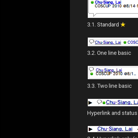
3.1. Standard
★
3.2. One line basic
3.3. Two line basic
Hyperlink and status 