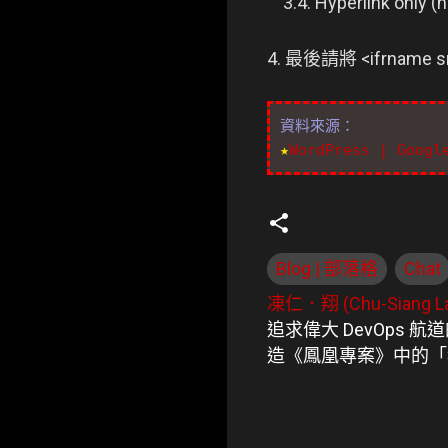
3.4. Hyperlink only (
4. 最後請將 <ifrname 
資料來源：
★
WordPress | Googl
Blog | 部落格
Chat
凍仁．翔 (Chu-Siang La
追求偉大 DevOps 
造《鳳凰專案》中的「
留
言