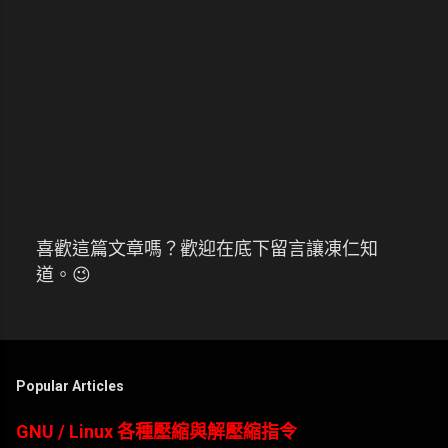
喜歡這篇文章嗎？歡迎在底下留言讓凍仁知
張
道。😉
貼
留
言
Popular Articles
GNU / Linux 各種壓縮與解壓縮指令