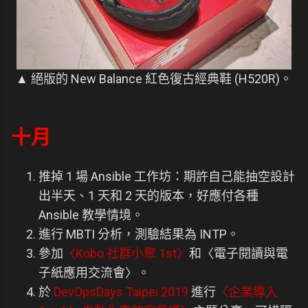
▲ 絕版的 New Balance 紅色復古經典鞋 (H520R)。
十月
推掉 1 場 Ansible 工作坊：期許自己能抽空設計
出半天、1 天和 2 天的版本，好應付各種
Ansible 教學情境。
進行 MBTI 分析，測驗結果為 INTP。
參加
〈Kobo 社群小聚 1st〉
和〈電子閱讀與電
子紙應用交流會〉。
於
DevOpsDays Taipei 2019
進行
〈企業導入