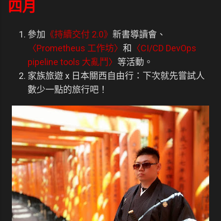
四月
參加
《持續交付 2.0》
新書導讀會、
〈Prometheus 工作坊〉
和
〈CI/CD DevOps
pipeline tools 大亂鬥〉
等活動。
家族旅遊 x 日本關西自由行：下次就先嘗試人
數少一點的旅行吧！