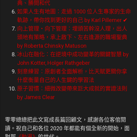
典、勝間和代
如果人生有地圖：走過 1000 位人生專家的生命
軌跡，帶你找到更好的自己 by Karl Pillemer
✔
向上管理・向下管理：埋頭苦幹沒人理，出人
頭地有策略，承上啟下、左右逢源的職場聖典
by Roberta Chinsky Matuson
冰山在融化：在逆境中成功變革的關鍵智慧 by
John Kotter, Holger Rathgeber
刻意練習：原創者全面解析，比天賦更關你拿
什麼衡量自己的人生鍵的學習法
原子習慣：細微改變帶來巨大成就的實證法則
by James Clear
零零總總把此文寫成長篇回顧文，感謝各位客倌閱
讀。祝自己和各位 2020 年都能有個全新的開始，面
對那
《動盪》
的世代。