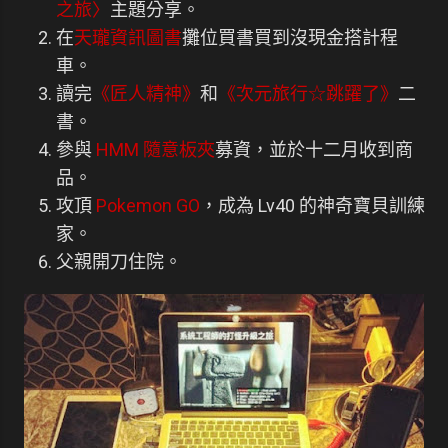
之旅〉
主題分享。
在
天瓏資訊圖書
攤位買書買到沒現金搭計程
車。
讀完
《匠人精神》
和
《次元旅行☆跳躍了》
二
書。
參與
HMM 隨意板夾
募資，並於十二月收到商
品。
攻頂
Pokemon GO
，成為 Lv40 的神奇寶貝訓練
家。
父親開刀住院。