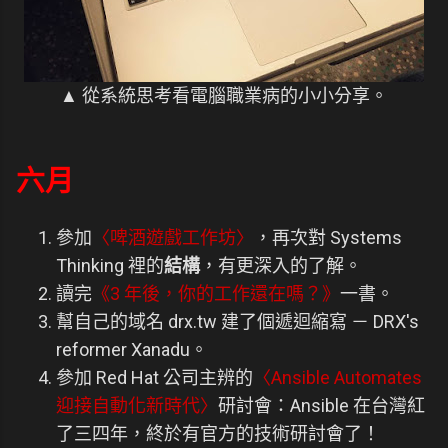
▲ 從系統思考看電腦職業病的小小分享。
六月
參加
〈啤酒遊戲工作坊〉
，再次對 Systems
Thinking 裡的
結構
，有更深入的了解。
讀完
《3 年後，你的工作還在嗎？》
一書。
幫自己的域名 drx.tw 建了個遞迴縮寫 － DRX's
reformer Xanadu。
參加 Red Hat 公司主辨的
〈Ansible Automates
迎接自動化新時代〉
研討會：Ansible 在台灣紅
了三四年，終於有官方的技術研討會了！