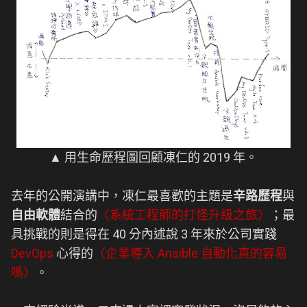
▲ 用生命歷程圖回顧凍仁的 2019 年。
去年的公開演講中，凍仁最喜歡的主題是
辛路歷程
與
自由軟體
結合的
〈系統工程師的打怪升級之旅〉
；最
具挑戰的則是得在 40 分內述說 3 年來於公司實踐
DevOps
心得的
〈企業導入 Ansible 自動化真的容易
嗎〉
。