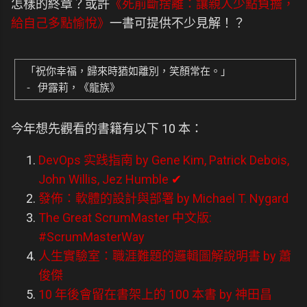
怎樣的終章？或許
《死前斷捨離：讓親人少點負擔，
給自己多點愉悅》
一書可提供不少見解！？
「祝你幸福，歸來時猶如離別，笑顏常在。」
- 伊露莉，《龍族》
今年想先觀看的書籍有以下 10 本：
DevOps 实践指南 by Gene Kim, Patrick Debois,
John Willis, Jez Humble
✔
發佈：軟體的設計與部署 by Michael T. Nygard
The Great ScrumMaster 中文版:
#ScrumMasterWay
人生實驗室：職涯難題的邏輯圖解說明書 by 蕭
俊傑
10 年後會留在書架上的 100 本書 by 神田昌