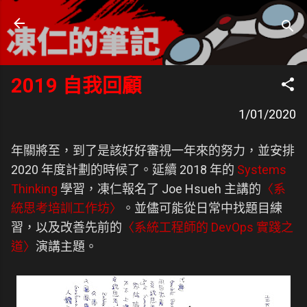
跳到主要內容
凍仁的筆記
- https://note.drx.tw
2019 自我回顧
1/01/2020
年關將至，到了是該好好審視一年來的努力，並安排
2020 年度計劃的時候了。延續 2018 年的
Systems
Thinking
學習，凍仁報名了 Joe Hsueh 主講的
〈系
統思考培訓工作坊〉
。並儘可能從日常中找題目練
習，以及改善先前的
〈系統工程師的 DevOps 實踐之
道〉
演講主題。