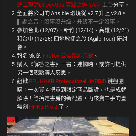
統工程師的 DevOps 實踐之道 3/e〉
上台分享。
全面將公司的 Ansible 環境從 v2.7 升上 v2.8。
▌ 謎之音：沒事沒升級，升級不一定沒事。
參加台北 (12/07)、新竹 (12/14)、高雄 (12/21)
和台中 (12/28) 四地敏捷之旅 (Agile Tour) 研討
會。
報名 3k 的
Firefox 公益路跑活動
。
購入《解答之書》一書：迷惘時，或許可提供
另一個觀點讓人反思。
組織
PFU HHKB Professional HYBRID
鍵盤團
購：一次買 4 把買到限定商品斷貨，也是成就
解除！等搞定書房的新配置，再來賣二手的墨
無刻
HHKB Pro 2
了。