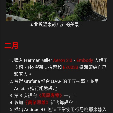
▲北投溫泉飯店外的美景。
二月
購入 Herman Miller
Aeron 2.0
、
Embody
人體工
學椅、Flo 螢幕支撐架和
EZ0033
鍵盤架給自己
和家人。
習得 Grafana 整合 LDAP 的工匠技藝，並用
Ansible 進行組態設定。
第 3 次讀完
《鳳凰專案》
一書。
參加
《商業思維》
新書導讀會。
找出 Android 8.0 無法正常使用行昜嘸蝦米輸入