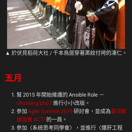
▲ 於伏見稻荷大社 / 千本鳥居穿著黑紋付袴的凍仁。
五月
幫 2015 年開始維護的 Ansible Role －
chusiang/php7
進行小小改版。
參加
Agile Summit 2019
研討會，並成為
臺灣敏
捷協會 ACT!
的一員。
參加〈系統思考同學會〉，並進行〈爆肝工程