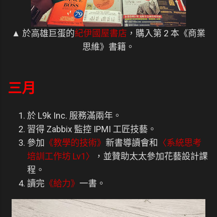
▲ 於高雄巨蛋的
紀伊國屋書店
，購入第 2 本《商業
思維》書籍。
三月
於 L9k Inc. 服務滿兩年。
習得 Zabbix 監控 IPMI 工匠技藝。
參加
《教學的技術》
新書導讀會和
〈系統思考
培訓工作坊 Lv1〉
，並贊助太太參加花藝設計課
程。
讀完
《給力》
一書。