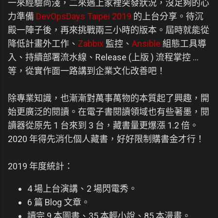
一來經驗尚淺，二來遇上家裡突發狀況，沒足夠的心
力準備
DevOpsDays Taipei 2019
的上台分享。待沉
殿一陣子後，再來挑戰兩三小時的版本。屆時就能從
降低計畫外工作、
Zabbix
監控、
Ansible
組態工具導
入、持續部署流水線、Release (上版 ) 流程掌控 …
等，從實作面一路講到企業文化改善吧！
除專業知識，也漸漸對萬事萬物的本質起了興趣，開
始更廣泛的閱讀。在電子書閱讀領域也有些著墨，閱
讀器從原先 1 台來到 3 台，藏書量更爆漲 1.2 倍。
2020 年得先消化個人藏書，好好限制購書金才行！
2019 年度統計：
4 場上台演講、2 場閃電秀。
6 篇 Blog 文章。
讀完 9 本圖書、35 本輕小說、85 本漫畫。