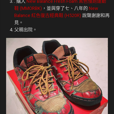
. 購入
New Balance Fresh Foam 黑色慢跑運動
鞋 (MMORBK)
，並與穿了七、八年的
New
Balance 紅色復古經典鞋 (H520R)
說聲謝謝和再
見。
父親出院。