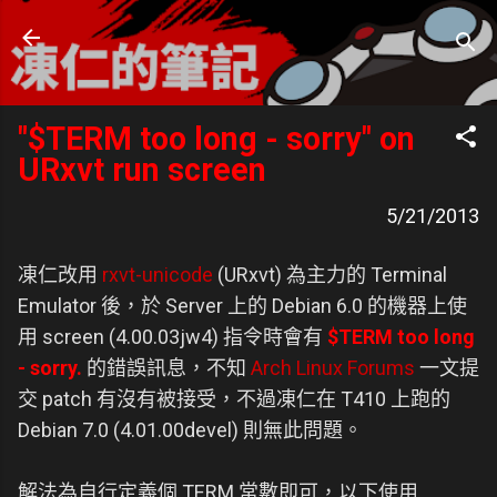
跳到主要內容
凍仁的筆記
- https://note.drx.tw
"$TERM too long - sorry" on
URxvt run screen
5/21/2013
凍仁改用
rxvt-unicode
(URxvt) 為主力的 Terminal
Emulator 後，於 Server 上的 Debian 6.0 的機器上使
用 screen (4.00.03jw4) 指令時會有
$TERM too long
- sorry.
的錯誤訊息，不知
Arch Linux Forums
一文提
交 patch 有沒有被接受，不過凍仁在 T410 上跑的
Debian 7.0 (4.01.00devel) 則無此問題。
解法為自行定義個 TERM 常數即可，以下使用