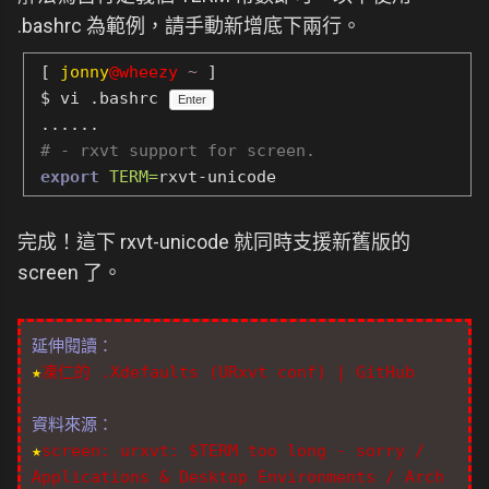
.bashrc 為範例，請手動新增底下兩行。
[
jonny
@wheezy
~
]
$ vi .bashrc
Enter
......
# - rxvt support for screen.
export
TERM=
rxvt-unicode
完成！這下 rxvt-unicode 就同時支援新舊版的
screen 了。
延伸閱讀：
★
凍仁的 .Xdefaults (URxvt conf) | GitHub
資料來源：
★
screen: urxvt: $TERM too long - sorry /
Applications & Desktop Environments / Arch