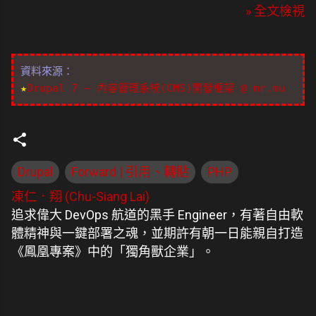
» 全文檢視
資料來源：
★
Drupal 7 – 內容管理系統(CMS)開發框架 @ mr.mu
Drupal
Forward | 引用、轉貼
PHP
凍仁．翔 (Chu-Siang Lai)
追求偉大 DevOps 航道的黑手 Engineer，有著自由軟
體精神與一鍵部署之魂，並期許有朝一日能親自打造
《鳳凰專案》中的「獨角獸企業」。
留
言