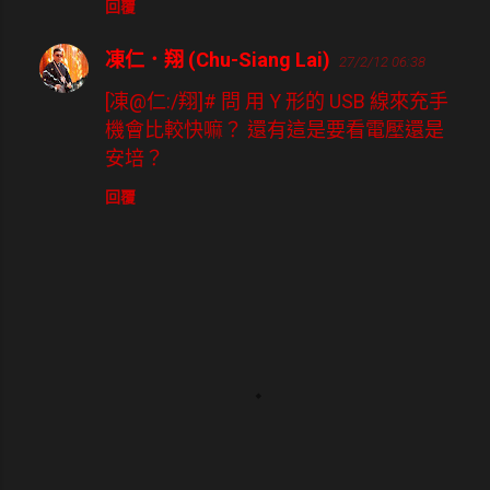
回覆
凍仁．翔 (Chu-Siang Lai)
27/2/12 06:38
[凍@仁:/翔]# 問 用 Y 形的 USB 線來充手
機會比較快嘛？ 還有這是要看電壓還是
安培？
回覆