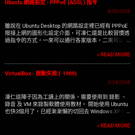
Ubuntu 網路設定 - PPPoE (ADSL) 指令
8/09/2008
雖說在 Ubuntu Desktop 的網路設定裡已經有 PPPoE
撥接上網的圖形化設定介面，可凍仁還是比較習慣透
過指令的方式，一來可以通行各家版本，二來可以在
開機時自動撥接(也就是未登錄使用者前，較不適合
» READ MORE
NB)。
VirtualBox - 啟動失敗 (-1909)
2/24/2008
凍仁這陣子因為工讀上的關係，需要使用到 錄影 、
錄音 及 VM 來錄製軟體使用教材。 開始使用 Ubuntu
也快3個月了，已經漸漸懶的切回去 Windows XP 啊
，只好開始尋找在 XP 底下灌第二個 XP 的替代方
» READ MORE
案。 一開始要安裝 VirtualBox 凍仁是使用應用程式選
單內的 添加/刪除 來安裝，方便歸方便，可每次新增