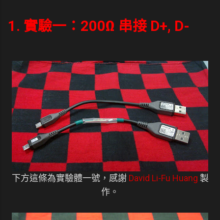
1. 實驗一：200Ω 串接 D+, D-
下方這條為實驗體一號，感謝
David Li-Fu Huang
製
作。