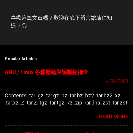
喜歡這篇文章嗎？歡迎在底下留言讓凍仁知
張
道。😉
貼
留
言
Popular Articles
GNU / Linux 各種壓縮與解壓縮指令
4/06/2008
Contents .tar .gz .tar.gz .bz .tar.bz .bz2 .tar.bz2 .xz
.tar.xz .Z .tar.Z .tgz .tar.tgz .7z .zip .rar .lha .zst .tar.zst
» READ MORE