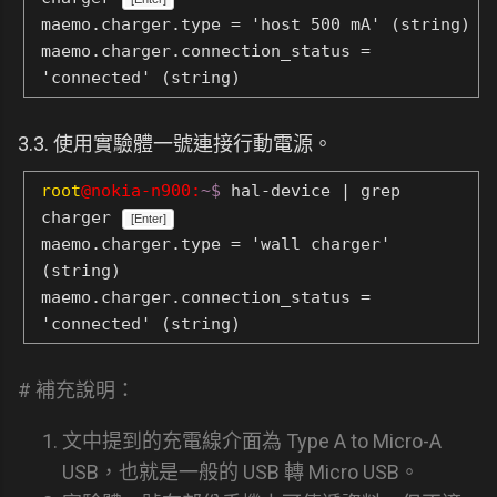
maemo.charger.type = 'host 500 mA' (string)
maemo.charger.connection_status =
'connected' (string)
3.3. 使用實驗體一號連接行動電源。
root
@nokia-n900:
~$
hal-device | grep
charger
[Enter]
maemo.charger.type = 'wall charger'
(string)
maemo.charger.connection_status =
'connected' (string)
# 補充說明：
文中提到的充電線介面為 Type A to Micro-A
USB，也就是一般的 USB 轉 Micro USB。