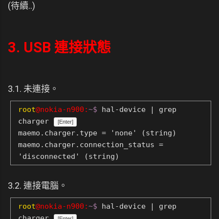
(待續..)
3. USB 連接狀態
3.1. 未連接。
root
@nokia-n900:
~$
hal-device | grep
charger
[Enter]
maemo.charger.type = 'none' (string)
maemo.charger.connection_status =
'disconnected' (string)
3.2. 連接電腦。
root
@nokia-n900:
~$
hal-device | grep
charger
[Enter]