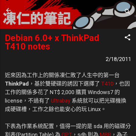
跳到主要內容
凍仁的筆記
- https://note.drx.tw
Debian 6.0+ x ThinkPad
T410 notes
2/18/2011
近來因為工作上的關係凍仁敗了人生中的第一台
ThinkPad
，基於雙硬碟的誘因下選擇了
T410
，也因
工作的關係多花了 NT$ 2,000 購買 Windows7 的
license，不過有了
Ultrabay
系統就可以把光碟機換
成硬碟槽，工作之餘也能安心的玩 Linux。
下表為作業系統配置，值得一提的是 sda 用的磁碟分
割表(Partition Table) 為
GPT
，sdb 則為
MBR
，
為了