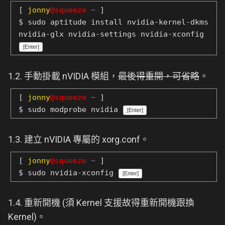
[
jonny
@squeeze
~
]
$ sudo aptitude install nvidia-kernel-dkms
nvidia-glx nvidia-settings nvidia-xconfig
[Enter]
1.2. 手動掛載 nVIDIA 模組，
最後得重開，可省略
。
[
jonny
@squeeze
~
]
$ sudo modprobe nvidia
[Enter]
1.3. 建立 nVIDIA 專屬的 xorg.conf。
[
jonny
@squeeze
~
]
$ sudo nvidia-xconfig
[Enter]
1.4. 重新開機 (須 Kernel 支援故得重新開機跟換
Kernel)。