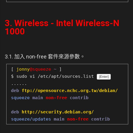
3. Wireless - Intel Wireless-N
1000
3.1. 加入 non-free 套件來源參數。
[
jonny
@squeeze
~
]
$ sudo vi /etc/apt/sources.list
[Enter]
......
deb
ftp://opensource.nchc.org.tw/debian/
squeeze
main
non-free
contrib
deb
http://security.debian.org/
squeeze/updates
main
non-free
contrib