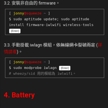
3.2. 安裝非自由的 firmware。
[
jonny
@squeeze
~
]
$ sudo aptitude update; sudo aptitude
install firmware-iwlwifi wireless-tools
[Enter]
3.3. 手動掛載 iwlagn 模組，
依無線網卡型號而定
(
詳
情請看
)。
[
jonny
@squeeze
~
]
$ sudo modprobe iwlagn
[Enter]
# wheezy/sid 用的模組為 iwlwifi。
4. Battery