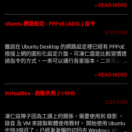
» READ MORE
Ubuntu 網路設定 - PPPoE (ADSL) 指令
8/09/2008
雖說在 Ubuntu Desktop 的網路設定裡已經有 PPPoE
撥接上網的圖形化設定介面，可凍仁還是比較習慣透
過指令的方式，一來可以通行各家版本，二來可以在
開機時自動撥接(也就是未登錄使用者前，較不適合
» READ MORE
NB)。
VirtualBox - 啟動失敗 (-1909)
2/24/2008
凍仁這陣子因為工讀上的關係，需要使用到 錄影 、
錄音 及 VM 來錄製軟體使用教材。 開始使用 Ubuntu
也快3個月了，已經漸漸懶的切回去 Windows XP 啊