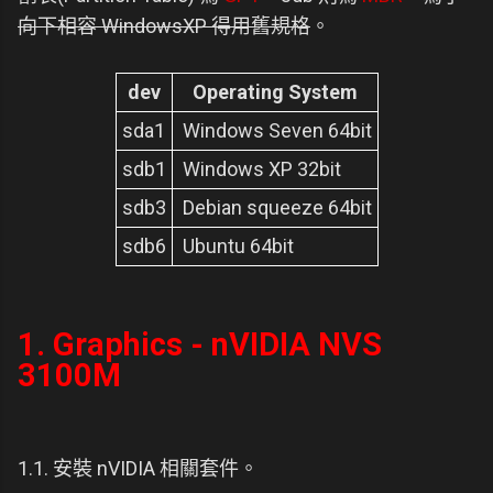
向下相容 WindowsXP 得用舊規格
。
dev
Operating System
sda1
Windows Seven 64bit
sdb1
Windows XP 32bit
sdb3
Debian squeeze 64bit
sdb6
Ubuntu 64bit
1. Graphics - nVIDIA NVS
3100M
1.1. 安裝 nVIDIA 相關套件。