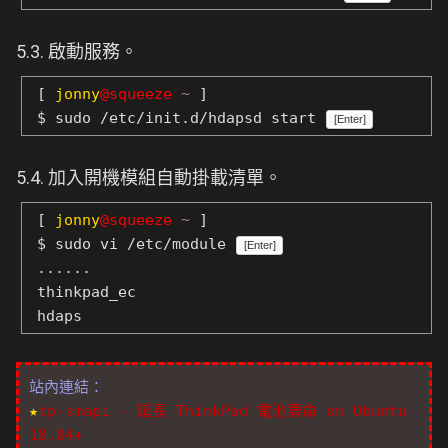
5.3. 啟動服務。
[
jonny
@squeeze
~
]
$ sudo /etc/init.d/hdapsd start
[Enter]
5.4. 加入開機模組自動掛載清單。
[
jonny
@squeeze
~
]
$ sudo vi /etc/module
[Enter]
......
thinkpad_ec
hdaps
站內連結：
★
tp-smapi - 延長 ThinkPad 電池壽命 on Ubuntu
10.04+