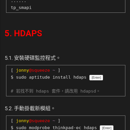
......
tp_smapi
5. HDAPS
5.1. 安裝硬碟監控程式。
[
jonny
@squeeze
~
]
$ sudo aptitude install hdaps
[Enter]
# 若找不到 hdaps 套件，請改用 hdapsd。
5.2. 手動掛載新模組。
[
jonny
@squeeze
~
]
$ sudo modprobe thinkpad-ec hdaps
[Enter]