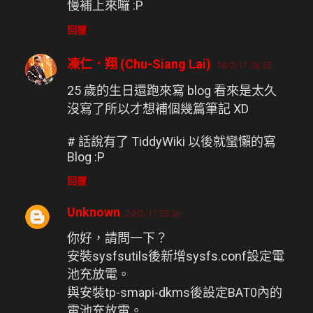
慢補上來囉 :P
回覆
凍仁．翔 (Chu-Siang Lai)
18/2/11 06:55
25 歲的生日還跑來寫 blog 看來是太久
沒寫了所以才想補個幾篇筆記 XD
# 話說有了 TiddyWiki 以後就蠻懶的寫
Blog :P
回覆
Unknown
24/2/11 23:36
你好，請問一下？
安裝sysfsutils後新增sysfs.conf設定電
池充放電。
與安裝tp-smapi-dkms後設定BAT0內的
電池充放電。