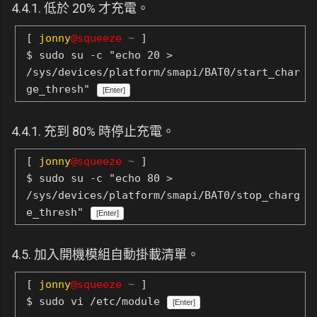
4.4.1. 低於 20% 才充電。
[
jonny
@squeeze
~
]
$ sudo su -c "echo 20 >
/sys/devices/platform/smapi/BAT0/start_char
ge_thresh"
[Enter]
4.4.1. 充到 80% 時停止充電。
[
jonny
@squeeze
~
]
$ sudo su -c "echo 80 >
/sys/devices/platform/smapi/BAT0/stop_charg
e_thresh"
[Enter]
4.5. 加入開機模組自動掛載清單。
[
jonny
@squeeze
~
]
$ sudo vi /etc/module
[Enter]