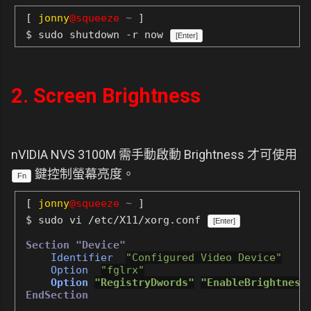
[
jonny
@squeeze
~
]
$ sudo shutdown -r now
[Enter]
2. Screen Brightness
nVIDIA NVS 3100M 需手動啟動 Brightness 才可使用
鍵控制螢幕亮度。
Fn
[
jonny
@squeeze
~
]
$ sudo vi /etc/X11/xorg.conf
[Enter]
Section "Device"
Identifier
"Configured Video Device"
Option
"fglrx"
Option
"RegistryDwords"
"EnableBrightness
EndSection