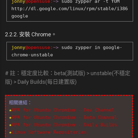
jonny
@opensuse:
~>
sudo zypper ar -t YUM
http://dl.google.com/linux/rpm/stable/i386
google
2.2.2. 安裝 Chrome。
jonny
@opensuse:
~>
sudo zypper in google-
chrome-unstable
# 註：穩定度比較：beta(測試版) > unstable(不穩定
版) > Daily Builds(每日建置版)
相關連結：
★
PPA for Ubuntu Chromium - Dev Channel
★
PPA for Ubuntu Chromium - Beta Channel
★
PPA for Ubuntu Chromium - Daily Builds
★
Linux Software Repositories