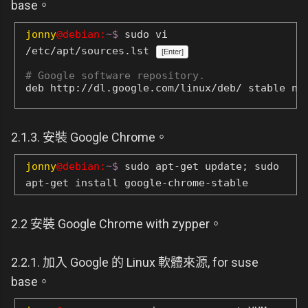
base。
jonny
@debian:
~$
sudo vi
/etc/apt/sources.lst
[Enter]
# Google software repository.
2.1.3. 安裝 Google Chrome。
jonny
@debian:
~$
sudo apt-get update; sudo
apt-get install google-chrome-stable
2.2 安裝 Google Chrome with zypper。
2.2.1. 加入 Google 的 Linux 軟體來源, for suse
base。