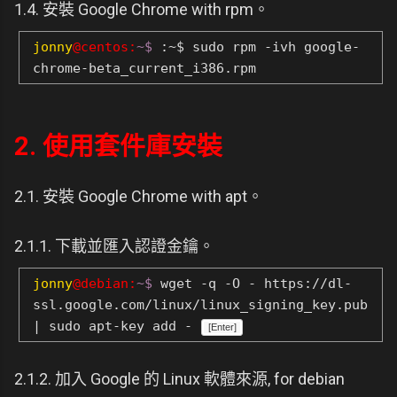
1.4. 安裝 Google Chrome with rpm。
jonny
@centos:
~$
:~$ sudo rpm -ivh google-
chrome-beta_current_i386.rpm
2. 使用套件庫安裝
2.1. 安裝 Google Chrome with apt。
2.1.1. 下載並匯入認證金鑰。
jonny
@debian:
~$
wget -q -O - https://dl-
ssl.google.com/linux/linux_signing_key.pub
| sudo apt-key add -
[Enter]
2.1.2. 加入 Google 的 Linux 軟體來源, for debian