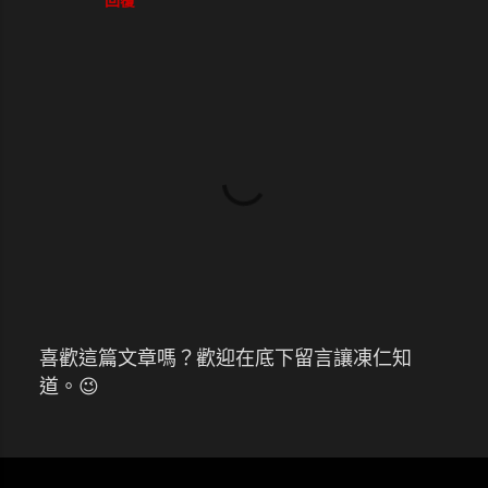
回覆
喜歡這篇文章嗎？歡迎在底下留言讓凍仁知
張
道。😉
貼
留
言