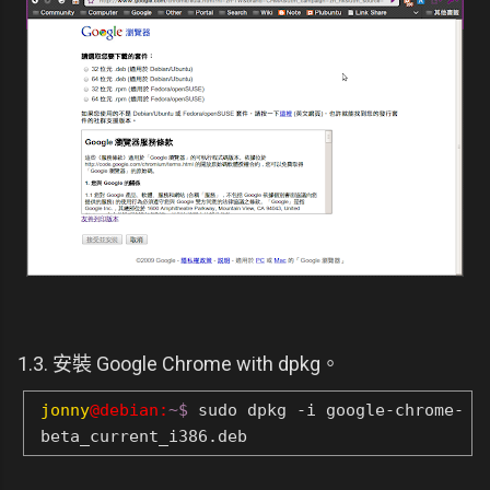
1.3. 安裝 Google Chrome with dpkg。
jonny
@debian:
~$
sudo dpkg -i google-chrome-
beta_current_i386.deb