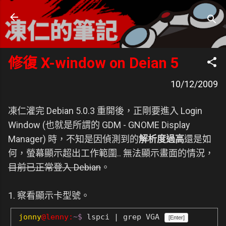
跳到主要內容
凍仁的筆記
- https://note.drx.tw
修復 X-window on Deian 5
10/12/2009
凍仁灌完 Debian 5.0.3 重開後，正剛要進入 Login
Window (也就是所謂的 GDM - GNOME Display
Manager) 時，不知是因偵測到的
解析度過高
還是如
何，螢幕顯示超出工作範圍.. 無法顯示畫面的情況，
目前已正常登入 Debian
。
1. 察看顯示卡型號。
jonny
@lenny:
~$
lspci | grep VGA
[Enter]