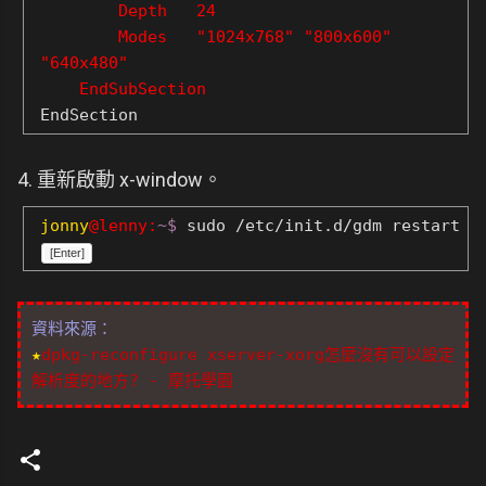
Depth 24
Modes "1024x768" "800x600"
"640x480"
EndSubSection
EndSection
4. 重新啟動 x-window。
jonny
@lenny:
~$
sudo /etc/init.d/gdm restart
[Enter]
資料來源：
★
dpkg-reconfigure xserver-xorg怎麼沒有可以設定
解析度的地方? - 摩托學園