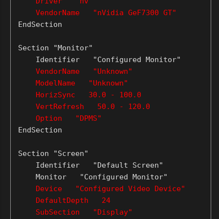
Driver "nv"
VendorName "nVidia GeF7300 GT"
EndSection
Section "Monitor"
Identifier "Configured Monitor"
VendorName "Unknown"
ModelName "Unknown"
HorizSync 30.0 - 100.0
VertRefresh 50.0 - 120.0
Option "DPMS"
EndSection
Section "Screen"
Identifier "Default Screen"
Monitor "Configured Monitor"
Device "Configured Video Device"
DefaultDepth 24
SubSection "Display"