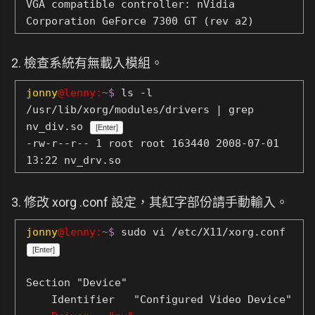
VGA compatible controller: nVidia
Corporation GeForce 7300 GT (rev a2)
2. 檢查系統有無載入模組。
jonny
@lenny:
~$
ls -l
/usr/lib/xorg/modules/drivers | grep
nv_div.so
[Enter]
-rw-r--r-- 1 root root 163440 2008-07-01
13:22 nv_drv.so
3. 修改 xorg .conf 設定，其紅字部份請手動輸入。
jonny
@lenny:
~$
sudo vi /etc/X11/xorg.conf
[Enter]
Section "Device"
Identifier "Configured Video Device"