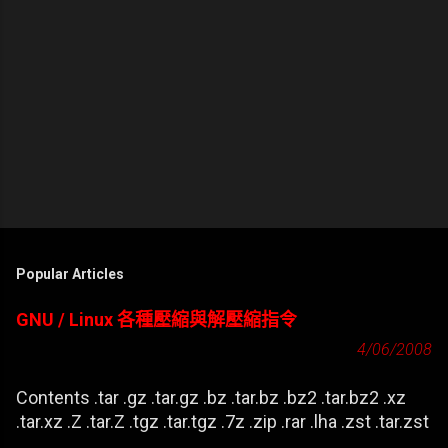
Popular Articles
GNU / Linux 各種壓縮與解壓縮指令
4/06/2008
Contents .tar .gz .tar.gz .bz .tar.bz .bz2 .tar.bz2 .xz
.tar.xz .Z .tar.Z .tgz .tar.tgz .7z .zip .rar .lha .zst .tar.zst