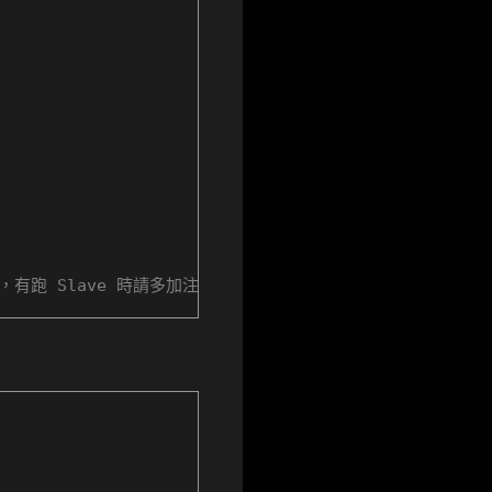
001)，有跑 Slave 時請多加注意，若數字過長、超過上限則會以餘數