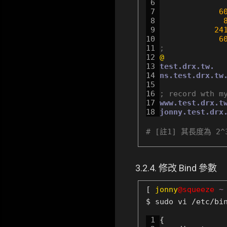
 6 
 7 
6
 8 
 9 
24
10 
6
11 
;
12 
@    
13 
test.drx.tw.
14 
ns.test.drx.tw
15 
16 
; record wth m
17 
www.test.drx.t
18 
jonny.test.drx
# [註1] 其長度為 
3.2.4. 修改 Bind 參數
[
jonny
@squeeze
~
$ sudo vi /etc/bi
 1 