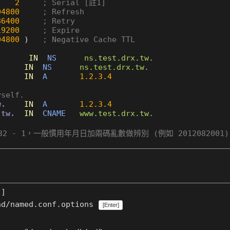
2
; Serial [註1]
04800
; Refresh
86400
; Retry
19200
; Expire
04800
 )   
; Negative Cache TTL
IN
NS
ns.test.drx.tw.
IN
NS
ns.test.drx.tw.
.
IN
A
1.2.3.4
yself.
w.
IN
A
1.2.3.4
.tw.
IN
CNAME
www.test.drx.tw.
2^32 - 1，一般慣用年月日加兩碼亂數做辨別 (例如 2012082
]
nd/named.conf.options
[Enter]