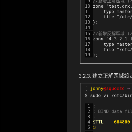
 9 
//新增正解區域 (Z
10 
11 
12 
13 
14 
15 
//新增反解區域 (Z
16 
17 
18 
19 
};
3.2.3. 建立正解區域
[
jonny
@squeeze
~
$ sudo vi /etc/bi
 1 
;
 2 
; BIND data fi
 3 
;
 4 
$TTL    
604800
 5 
@   