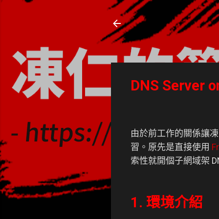
凍仁的筆記
- https://note.drx.tw
DNS Server o
由於前工作的關係讓
習。原先是直接使用
F
索性就開個子網域架 DNS
1. 環境介紹