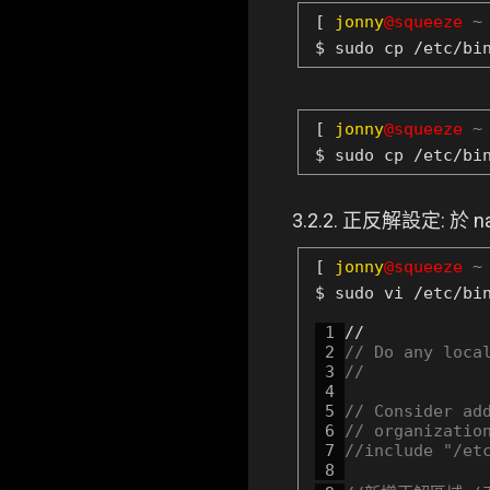
[
jonny
@squeeze
~
$ sudo cp /etc/bi
[
jonny
@squeeze
~
$ sudo cp /etc/bi
3.2.2. 正反解設定: 於
[
jonny
@squeeze
~
$ sudo vi /etc/bi
 1 
 2 
// Do any loca
 3 
//
 4 
 5 
// Consider ad
 6 
// organizatio
 7 
//include "/et
 8 