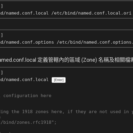
]
nd/named.conf.local /etc/bind/named.conf.local.or
]
nd/named.conf.options /etc/bind/named.conf.option
 named.conf.local 定義管轄內的區域 (Zone) 名稱及相關
]
nd/named.conf.local
[Enter]
l configuration here
ding the 1918 zones here, if they are not used in 
n
c/bind/zones.rfc1918";