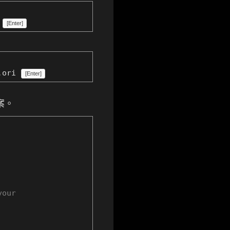
i
[Enter]
s.ori
[Enter]
檔案。
your