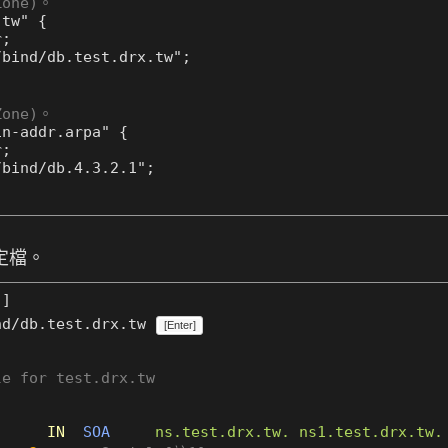
one)。
one)。
設定檔。
]
nd/db.test.drx.tw
[Enter]
le for test.drx.tw
IN
SOA
ns.test.drx.tw.
ns1.test.drx.tw.