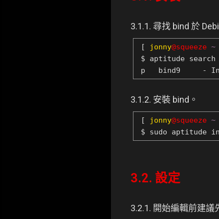
3.1.1. 尋找 bind 於 
[
jonny
@squeeze
~
$ aptitude search
p bind9 - Inter
3.1.2. 安裝 bind。
[
jonny
@squeeze
~
$ sudo aptitude i
3.2. 設定
3.2.1. 開始編輯