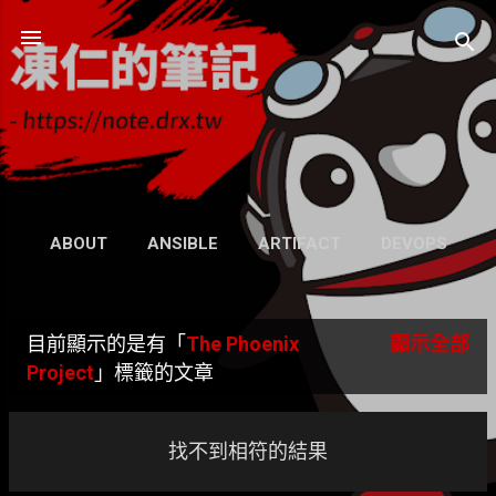
跳到主要內容
凍仁的筆記
- https://note.drx.tw
網頁
ABOUT
ANSIBLE
ARTIFACT
DEVOPS
UBUNTU
SEARCH
WIKI
更多…
目前顯示的是有「
The Phoenix
顯示全部
GRAVATAR
發
Project
」標籤的文章
表
文
找不到相符的結果