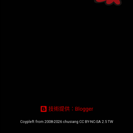
章
技術提供：Blogger
Coypleft from 2008-2026 chusiang CC BY-NC-SA 2.5 TW