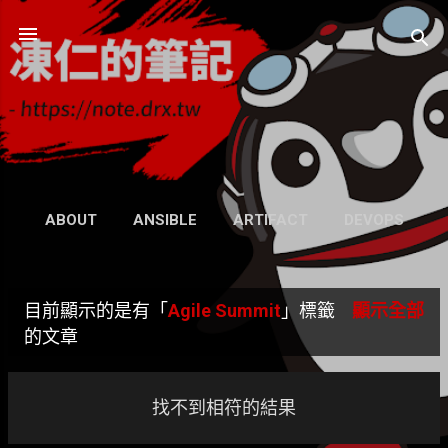
跳到主要內容
凍仁的筆記
- https://note.drx.tw
網頁
ABOUT
ANSIBLE
ARTIFACT
DEVOPS
UBUNTU
SEARCH
WIKI
更多…
目前顯示的是有「
Agile Summit
」標籤
顯示全部
GRAVATAR
發
的文章
表
文
找不到相符的結果