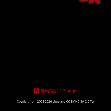
章
技術提供：Blogger
Coypleft from 2008-2026 chusiang CC BY-NC-SA 2.5 TW