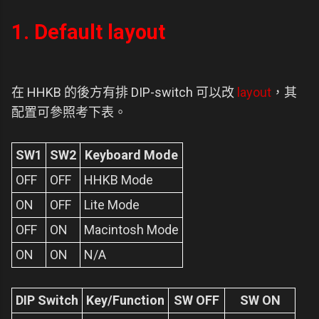
1. Default layout
在 HHKB 的後方有排 DIP-switch 可以改
layout
，其
配置可參照考下表。
SW1
SW2
Keyboard Mode
OFF
OFF
HHKB Mode
ON
OFF
Lite Mode
OFF
ON
Macintosh Mode
ON
ON
N/A
DIP Switch
Key/Function
SW OFF
SW ON