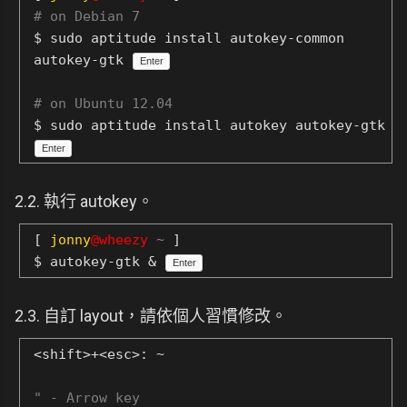
# on Debian 7
$ sudo aptitude install autokey-common
autokey-gtk
Enter
# on Ubuntu 12.04
$ sudo aptitude install autokey autokey-gtk
Enter
2.2. 執行 autokey。
[
jonny
@wheezy
~
]
$ autokey-gtk &
Enter
2.3. 自訂 layout，請依個人習慣修改。
<shift>+<esc>: ~
" - Arrow key