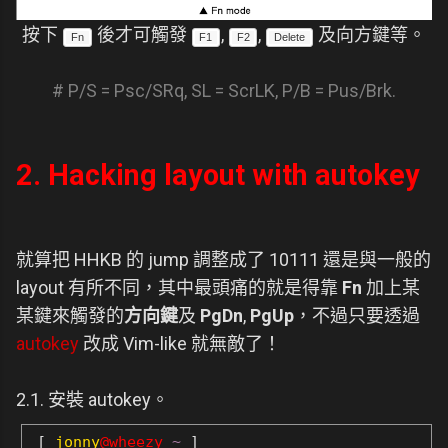
按下
後才可觸發
,
,
及向方鍵等。
Fn
F1
F2
Delete
# P/S = Psc/SRq, SL = ScrLK, P/B = Pus/Brk.
2. Hacking layout with autokey
就算把 HHKB 的 jump 調整成了 10111 還是與一般的
layout 有所不同，其中最頭痛的就是得靠
Fn
加上某
某鍵來觸發的
方向鍵
及
PgDn
,
PgUp
，不過只要透過
autokey
改成 Vim-like 就無敵了！
2.1. 安裝 autokey。
[
jonny
@wheezy
~
]