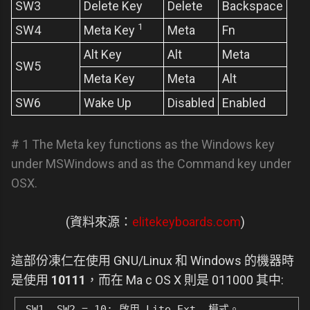
SW3
Delete Key
Delete
Backspace
1
SW4
Meta Key
Meta
Fn
Alt Key
Alt
Meta
SW5
Meta Key
Meta
Alt
SW6
Wake Up
Disabled
Enabled
# 1 The Meta key functions as the Windows key
under MSWindows and as the Command key under
OSX.
(資料來源：
elitekeyboards.com
)
這部份凍仁在使用 GNU/Linux 和 Windows 的機器時
是使用
10111
，而在 Ma c OS X 則是 011000 其中:
SW1, SW2 = 10: 啟用 Lite Ext. 模式。