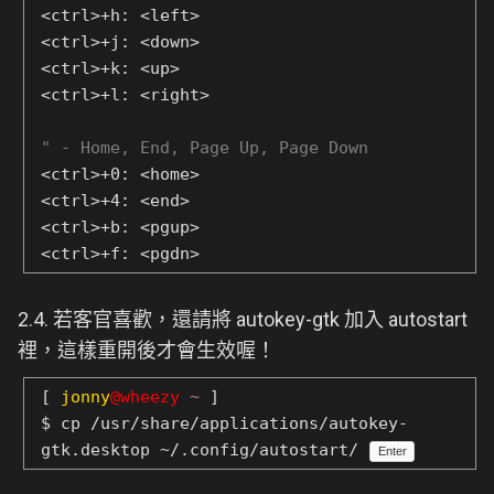
<ctrl>+h: <left>
<ctrl>+j: <down>
<ctrl>+k: <up>
<ctrl>+l: <right>
" - Home, End, Page Up, Page Down
<ctrl>+0: <home>
<ctrl>+4: <end>
<ctrl>+b: <pgup>
<ctrl>+f: <pgdn>
2.4. 若客官喜歡，還請將 autokey-gtk 加入 autostart
裡，這樣重開後才會生效喔！
[
jonny
@wheezy
~
]
$ cp /usr/share/applications/autokey-
gtk.desktop ~/.config/autostart/
Enter