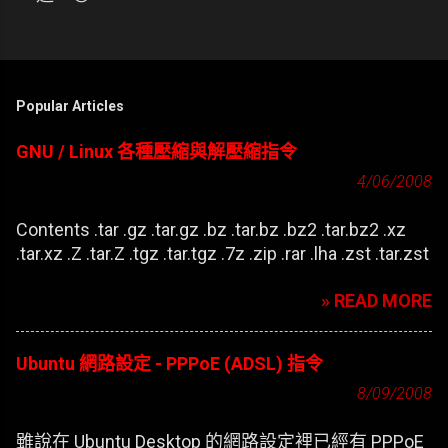
貼
留
言
Popular Articles
GNU / Linux 各種壓縮與解壓縮指令
4/06/2008
Contents .tar .gz .tar.gz .bz .tar.bz .bz2 .tar.bz2 .xz
.tar.xz .Z .tar.Z .tgz .tar.tgz .7z .zip .rar .lha .zst .tar.zst
» READ MORE
Ubuntu 網路設定 - PPPoE (ADSL) 指令
8/09/2008
雖說在 Ubuntu Desktop 的網路設定裡已經有 PPPoE