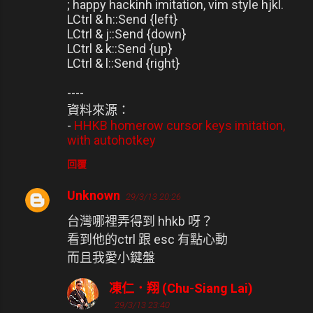
; happy hackinh imitation, vim style hjkl.
LCtrl & h::Send {left}
LCtrl & j::Send {down}
LCtrl & k::Send {up}
LCtrl & l::Send {right}
----
資料來源：
-
HHKB homerow cursor keys imitation,
with autohotkey
回覆
Unknown
29/3/13 20:26
台灣哪裡弄得到 hhkb 呀？
看到他的ctrl 跟 esc 有點心動
而且我愛小鍵盤
凍仁．翔 (Chu-Siang Lai)
29/3/13 23:40