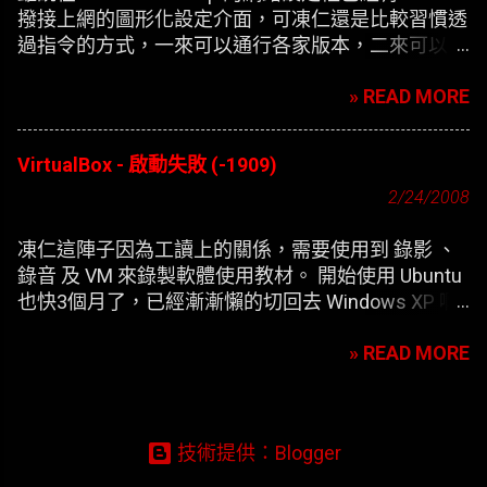
撥接上網的圖形化設定介面，可凍仁還是比較習慣透
過指令的方式，一來可以通行各家版本，二來可以在
開機時自動撥接(也就是未登錄使用者前，較不適合
» READ MORE
NB)。
VirtualBox - 啟動失敗 (-1909)
2/24/2008
凍仁這陣子因為工讀上的關係，需要使用到 錄影 、
錄音 及 VM 來錄製軟體使用教材。 開始使用 Ubuntu
也快3個月了，已經漸漸懶的切回去 Windows XP 啊
，只好開始尋找在 XP 底下灌第二個 XP 的替代方
» READ MORE
案。 一開始要安裝 VirtualBox 凍仁是使用應用程式選
單內的 添加/刪除 來安裝，方便歸方便，可每次新增
完 XP 的虛擬機器，在開機時皆會出現以下的錯誤訊
息：
技術提供：Blogger