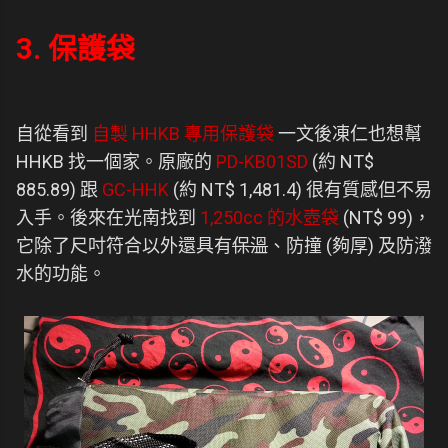
3. 保護袋
自從看到
自製 HHKB 專用保護袋
一文後凍仁也想幫
HHKB 找一個家。原廠的
PD-KB01SD
(約 NT$
885.89) 跟
GC-HHK
(約 NT$ 1,481.4) 很有質感但不易
入手。後來在光南找到
1,250cc 的水壺袋
(NT$ 99)，
它除了尺吋符合以外還具有
保溫
、防撞 (夠厚) 及防潑
水的功能。