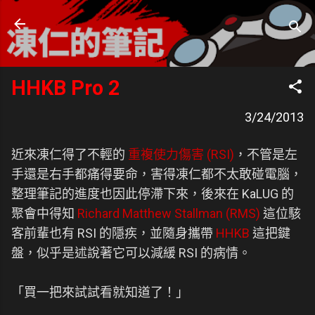
跳到主要內容
凍仁的筆記
- https://note.drx.tw
HHKB Pro 2
3/24/2013
近來凍仁得了不輕的
重複使力傷害 (RSI)
，不管是左
手還是右手都痛得要命，害得凍仁都不太敢碰電腦，
整理筆記的進度也因此停滯下來，後來在 KaLUG 的
聚會中得知
Richard Matthew Stallman (RMS)
這位駭
客前輩也有 RSI 的隱疾，並隨身攜帶
HHKB
這把鍵
盤，似乎是述說著它可以減緩 RSI 的病情。
「買一把來試試看就知道了！」