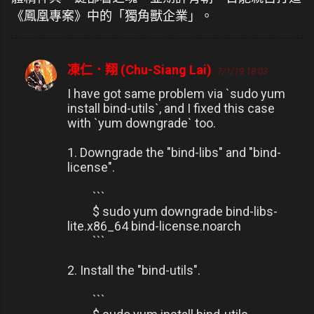
《鳳凰專案》中的「獨角獸企業」。
凍仁．翔 (Chu-Siang Lai)
7/1/19 18:03
留
言
I have got same problem via `sudo yum
install bind-utils`, and I fixed this case
with `yum downgrade` too.
1. Downgrade the "bind-libs" and "bind-
license".
```
$ sudo yum downgrade bind-libs-
lite.x86_64 bind-license.noarch
```
2. Install the "bind-utils".
```