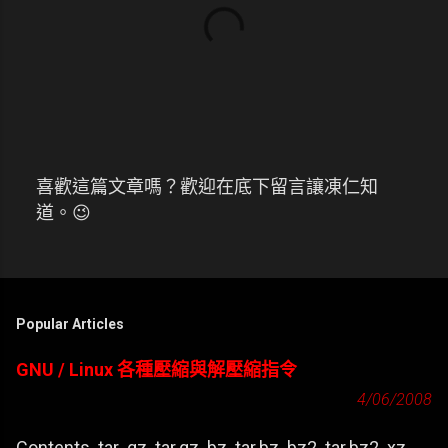
喜歡這篇文章嗎？歡迎在底下留言讓凍仁知
張
道。😉
貼
留
言
Popular Articles
GNU / Linux 各種壓縮與解壓縮指令
4/06/2008
Contents .tar .gz .tar.gz .bz .tar.bz .bz2 .tar.bz2 .xz