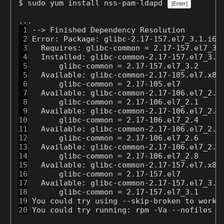
$ sudo yum install nss-pam-ldapd
[Enter]
 1
 2
 3
 4
 5
 5
 6
 7
 8
 9
10
11
12
13
14
15
16
17
18
19
20