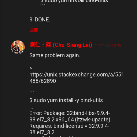
$ sudo yum install bind-utils
```
3. DONE.
回覆
凍仁．翔 (Chu-Siang Lai)
11/11/19 13:43
Same problem again.
>
https://unix.stackexchange.com/a/551
488/62890
```
$ sudo yum install -y bind-utils
...
Error: Package: 32:bind-libs-9.9.4-
38.el7_3.2.x86_64 (ltzwk-upadte)
Requires: bind-license = 32:9.9.4-
38.el7_3.2