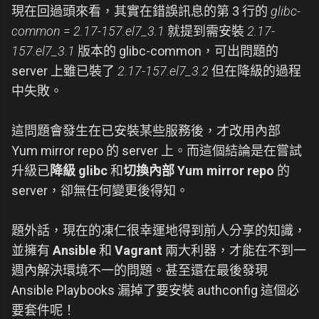
現在回過頭來看，其實在錯誤訊息的第 3 行的
glibc-
common = 2.17-157.el7_3.1
就提到需安裝
2.17-
157.el7_3.1
版本的 glibc-common，可出問題的
server 上雖已裝了
2.17-157.el7_3.2
但在降級的過程
中失敗。
這問題會發生在已安裝某些服務後，才改用內部
Yum mirror repo 的 server 上。而這個結論是在嘗試
升級已
降級 glibc
和
切換內部 Yum mirror repo
的
server，卻無任何變更後得知。
題外話，現在的凍仁很幸運地得到前人分享的知識，
並擁有
Ansible
和
Vagrant
兩大利器，才能在不到一
週內解決環境不一的問題。甚至還在最後發現
Ansible Playbooks 漏掉了要安裝 authconfig 這個必
要套件呢！