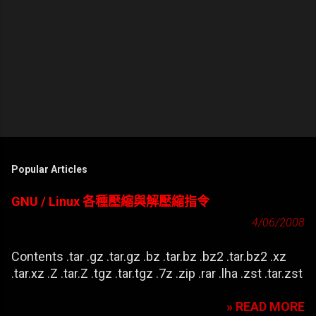
Popular Articles
GNU / Linux 各種壓縮與解壓縮指令
4/06/2008
Contents .tar .gz .tar.gz .bz .tar.bz .bz2 .tar.bz2 .xz
.tar.xz .Z .tar.Z .tgz .tar.tgz .7z .zip .rar .lha .zst .tar.zst
» READ MORE