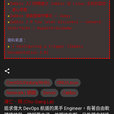
★
Zabbix 入门到精通之 Zabbix 对 Linux 主机的监控
- 虚心求教
★
Zabbix 安裝暨操作備忘 « Jamyy
★
Zabbix 2.0 low level discovery – network
interfaces | mypoorbraindump
資料來源：
★
1 Configuring a trigger [Zabbix
Documentation 2.0]
CentOS/Fedora/RHEL
GNU/Linux
Network | 網路
Server
Zabbix
凍仁．翔 (Chu-Siang Lai)
追求偉大 DevOps 航道的黑手 Engineer，有著自由軟