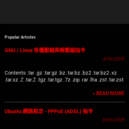
Popular Articles
GNU / Linux 各種壓縮與解壓縮指令
4/06/2008
Contents .tar .gz .tar.gz .bz .tar.bz .bz2 .tar.bz2 .xz
.tar.xz .Z .tar.Z .tgz .tar.tgz .7z .zip .rar .lha .zst .tar.zst
» READ MORE
Ubuntu 網路設定 - PPPoE (ADSL) 指令
8/09/2008