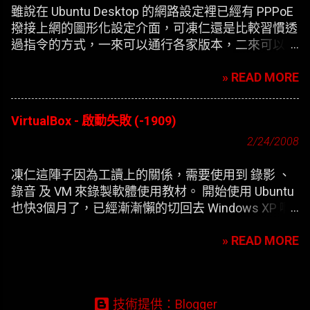
雖說在 Ubuntu Desktop 的網路設定裡已經有 PPPoE
撥接上網的圖形化設定介面，可凍仁還是比較習慣透
過指令的方式，一來可以通行各家版本，二來可以在
開機時自動撥接(也就是未登錄使用者前，較不適合
» READ MORE
NB)。
VirtualBox - 啟動失敗 (-1909)
2/24/2008
凍仁這陣子因為工讀上的關係，需要使用到 錄影 、
錄音 及 VM 來錄製軟體使用教材。 開始使用 Ubuntu
也快3個月了，已經漸漸懶的切回去 Windows XP 啊
，只好開始尋找在 XP 底下灌第二個 XP 的替代方
» READ MORE
案。 一開始要安裝 VirtualBox 凍仁是使用應用程式選
單內的 添加/刪除 來安裝，方便歸方便，可每次新增
完 XP 的虛擬機器，在開機時皆會出現以下的錯誤訊
息：
技術提供：Blogger