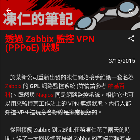
跳到主要內容
凍仁的筆記
- https://note.drx.tw
透過 Zabbix 監控 VPN
(PPPoE) 狀態
3/15/2015
於某新公司重新出發的凍仁開始接手維護一套名為
Zabbix
的
GPL
網路監控系統 (詳情請參考
維基百
科
)。既然與
Nagios
同是網路監控系統，相信它也可
以用來監控某工作站上的 VPN 連線狀態。
內行人都
知道 VPN 這玩意會斷線是家常便飯的
。
從剛接觸 Zabbix 到完成此任務凍仁花了兩天的時
間，繞了一大圈後總算是對 Zabbix 的架構流程有些