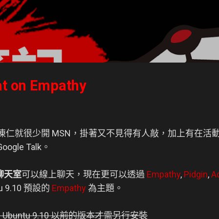
跳到主要內容
t on Empathy
ok 後凍仁就很少開 MSN，掛著又不見得有人敲，加上有在
oogle Talk。
聊天室
可以線上聊天，現在更可以透過
Empathy
,
Pidgin
,
A
 9.10 預設的
Empathy
為主題。
使用 Ubuntu 9.10 以前的版本才需另行安裝