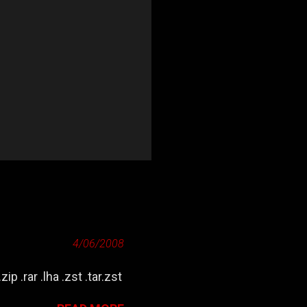
4/06/2008
zip .rar .lha .zst .tar.zst