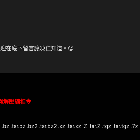
迎在底下留言讓凍仁知道。😉
壓縮與解壓縮指令
.bz .tar.bz .bz2 .tar.bz2 .xz .tar.xz .Z .tar.Z .tgz .tar.tgz .7z .