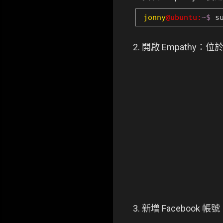
jonny
@ubuntu:
~$
su
2. 開啟 Empathy：位
3. 新增 Facebook 