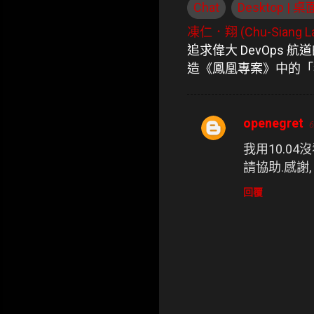
Chat
Desktop | 桌
凍仁．翔 (Chu-Siang La
追求偉大 DevOps 
造《鳳凰專案》中的「
openegret
6
留
我用10.04沒
言
請協助.感謝,
回覆