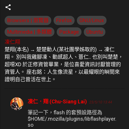
Browsers | 瀏覽器
Firefox
GNU/Linux
Multimedia | 多媒體
Package
Ubuntu
凍仁翔
楚翔(本名) → 楚楚動人(某社團學姊取的) → 凍仁
翔。 別叫我雞腳凍、動感超人、薏仁.. 也別叫楚楚，
超噁XD 於正修資管畢業，是位喜愛資訊討厭管理的
資管人。 座右銘：人生像流星，以最耀眼的瞬間來
證明自己曾活在世上。
凍仁．翔 (Chu-Siang Lai)
23/5/10 13:44
留
言
筆記一下，flash 的套預設路徑為
$HOME/.mozilla/plugins/libflashplayer.
so