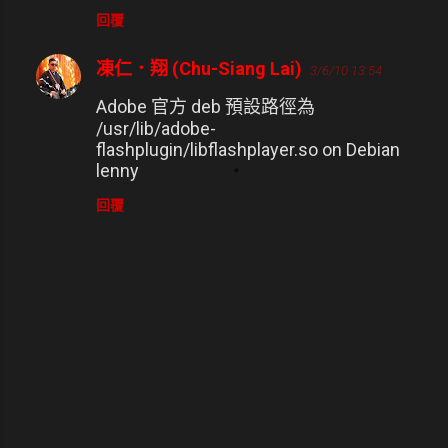
回覆
凍仁．翔 (Chu-Siang Lai)
3/6/10 13:54
Adobe 官方 deb 預設路徑為
/usr/lib/adobe-
flashplugin/libflashplayer.so on Debian
lenny
回覆