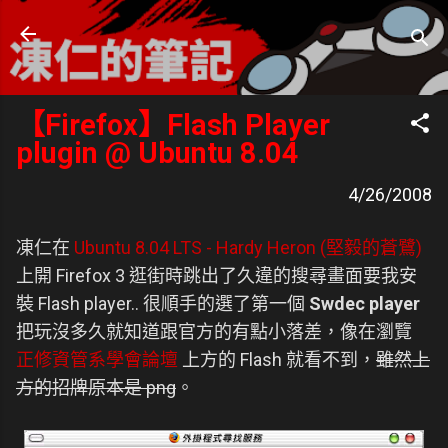
跳到主要內容
凍仁的筆記
- https://note.drx.tw
【Firefox】Flash Player
plugin @ Ubuntu 8.04
4/26/2008
凍仁在
Ubuntu 8.04 LTS - Hardy Heron (堅毅的蒼鷺)
上開 Firefox 3 逛街時跳出了久違的搜尋畫面要我安
裝 Flash player.. 很順手的選了第一個
Swdec player
把玩沒多久就知道跟官方的有點小落差，像在瀏覽
正修資管系學會論壇
上方的 Flash 就看不到，
雖然上
方的招牌原本是 png
。