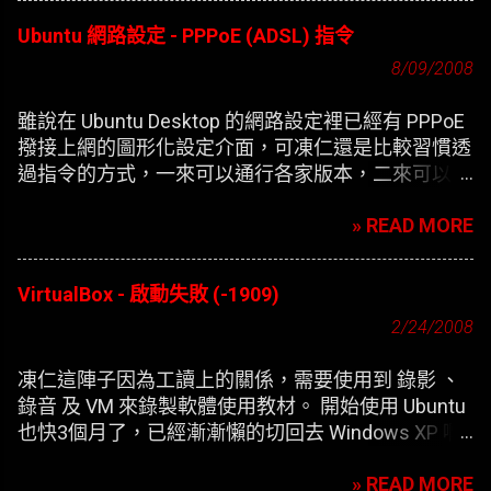
Ubuntu 網路設定 - PPPoE (ADSL) 指令
8/09/2008
雖說在 Ubuntu Desktop 的網路設定裡已經有 PPPoE
撥接上網的圖形化設定介面，可凍仁還是比較習慣透
過指令的方式，一來可以通行各家版本，二來可以在
開機時自動撥接(也就是未登錄使用者前，較不適合
» READ MORE
NB)。
VirtualBox - 啟動失敗 (-1909)
2/24/2008
凍仁這陣子因為工讀上的關係，需要使用到 錄影 、
錄音 及 VM 來錄製軟體使用教材。 開始使用 Ubuntu
也快3個月了，已經漸漸懶的切回去 Windows XP 啊
，只好開始尋找在 XP 底下灌第二個 XP 的替代方
» READ MORE
案。 一開始要安裝 VirtualBox 凍仁是使用應用程式選