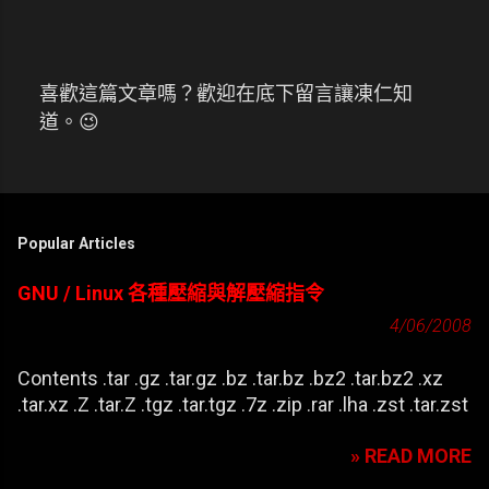
喜歡這篇文章嗎？歡迎在底下留言讓凍仁知
張
道。😉
貼
留
言
Popular Articles
GNU / Linux 各種壓縮與解壓縮指令
4/06/2008
Contents .tar .gz .tar.gz .bz .tar.bz .bz2 .tar.bz2 .xz
.tar.xz .Z .tar.Z .tgz .tar.tgz .7z .zip .rar .lha .zst .tar.zst
» READ MORE