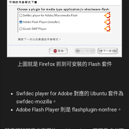
上圖就是 Firefox 抓到可安裝的 Flash 套件
Swfdec player for Adobe 對應的 Ubuntu 套件為
swfdec-mozilla。
Adobe Flash Player 則是 flashplugin-nonfree。