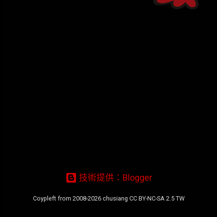
章
技術提供：Blogger
Coypleft from 2008-2026 chusiang CC BY-NC-SA 2.5 TW