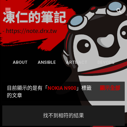
跳到主要內容
凍仁的筆記
- https://note.drx.tw
網頁
ABOUT
ANSIBLE
ARTIFACT
DEVOPS
UBUNTU
SEARCH
WIKI
更多…
目前顯示的是有「
NOKIA N900
」標籤
顯示全部
GRAVATAR
發
的文章
表
文
找不到相符的結果