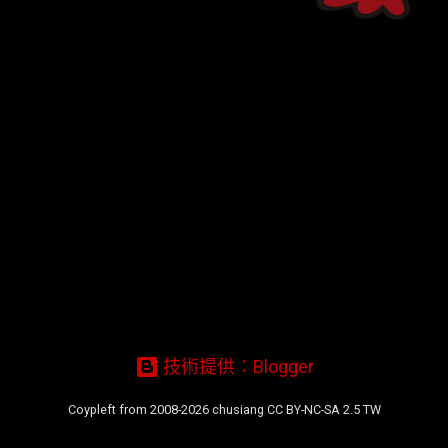
章
技術提供：Blogger
Coypleft from 2008-2026 chusiang CC BY-NC-SA 2.5 TW