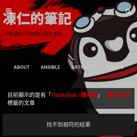
跳到主要內容
凍仁的筆記
- https://note.drx.tw
網頁
ABOUT
ANSIBLE
ARTIFACT
DEVOPS
UBUNTU
SEARCH
WIKI
更多…
目前顯示的是有「
Flash Disk | 隨身碟
」
顯示全部
GRAVATAR
發
標籤的文章
表
文
找不到相符的結果