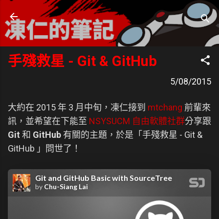
跳到主要內容
凍仁的筆記
- https://note.drx.tw
手殘救星 - Git & GitHub
5/08/2015
大約在 2015 年 3 月中旬，凍仁接到
mtchang
前輩來
訊，並希望在下能至
NSYSUCM 自由軟體社群
分享跟
Git
和
GitHub
有關的主題，於是「手殘救星 - Git &
GitHub 」問世了！