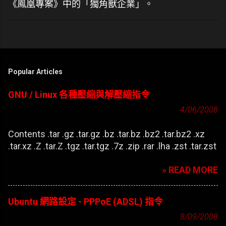
《鳳凰專案》中的「獨角獸企業」。
Popular Articles
GNU / Linux 各種壓縮與解壓縮指令
4/06/2008
Contents .tar .gz .tar.gz .bz .tar.bz .bz2 .tar.bz2 .xz
.tar.xz .Z .tar.Z .tgz .tar.tgz .7z .zip .rar .lha .zst .tar.zst
» READ MORE
Ubuntu 網路設定 - PPPoE (ADSL) 指令
8/09/2008