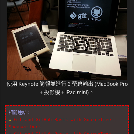
使用 Keynote 簡報並進行 3 螢幕輸出 (MacBook Pro
+ 投影機 + iPad mini)。
相關連結：
★
Git and GitHub Basic with SourceTree |
Speaker Deck
★
Git and GitHub Basic with SourceTree |