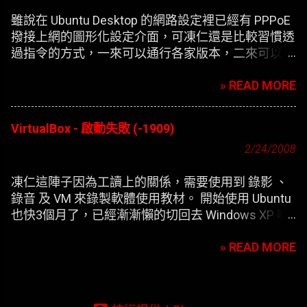
雖說在 Ubuntu Desktop 的網路設定裡已經有 PPPoE
撥接上網的圖形化設定介面，可凍仁還是比較習慣透
過指令的方式，一來可以通行各家版本，二來可以在
開機時自動撥接(也就是未登錄使用者前，較不適合
» READ MORE
NB)。
VirtualBox - 啟動失敗 (-1909)
2/24/2008
凍仁這陣子因為工讀上的關係，需要使用到 錄影 、
錄音 及 VM 來錄製軟體使用教材。 開始使用 Ubuntu
也快3個月了，已經漸漸懶的切回去 Windows XP 啊
，只好開始尋找在 XP 底下灌第二個 XP 的替代方
» READ MORE
案。 一開始要安裝 VirtualBox 凍仁是使用應用程式選
單內的 添加/刪除 來安裝，方便歸方便，可每次新增
完 XP 的虛擬機器，在開機時皆會出現以下的錯誤訊
息：