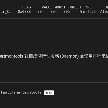


E          FLAG     VALUE WORST THRESH TYPE      UP
tor_Ct   0x0033   004   004   005    Pre-fail  Alw
smartmontools 註冊成例行性服務 (Daemon) 並使
efault/smartmontools
Enter