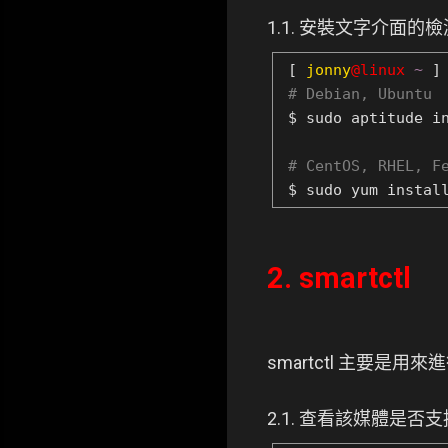
1.1. 安裝文字介面的
[
jonny
@linux
~
]
# Debian, Ubuntu
$ sudo aptitude i
# CentOS, RHEL, F
$ sudo yum instal
2. smartctl
smartctl 主要
2.1. 查看該媒體是否支