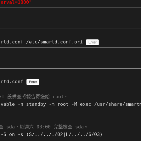
terval=1800"
artd.conf /etc/smartd.conf.ori
Enter
artd.conf
Enter
CSI 設備並將報告寄送給 root。
ovable -n standby -m root -M exec /usr/share/smart
查 sda，每週六 03:00 完整檢查 sda。
 -S on -s (S/../.././02|L/../../6/03)