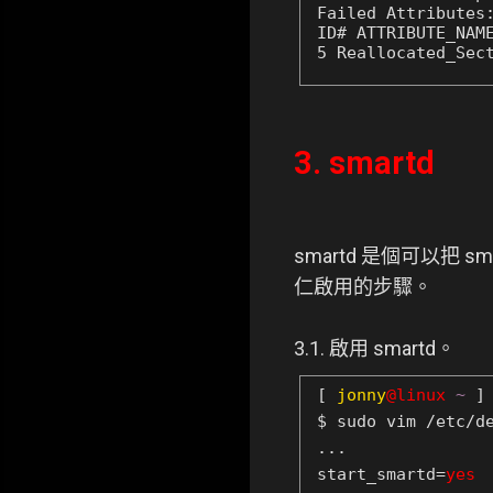
Failed Attributes:
ID# ATTRIBUTE_NAM
5 Reallocated_Sec
3. smartd
smartd 是個可以把 
仁啟用的步驟。
3.1. 啟用 smartd。
[
jonny
@linux
~
]
$ sudo vim /etc/d
...
start_smartd=
yes