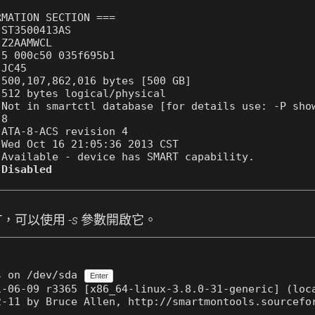
MATION SECTION ===

ST3500413AS

Z2AAMWCL

5 000c50 035f695b1

JC45

500,107,862,016 bytes [500 GB]

512 bytes logical/physical

Not in smartctl database [for details use: -P show
8

ATA-8-ACS revision 4

Wed Oct 16 21:05:36 2013 CST

Available - device has SMART capability.

 
Disabled
ART，可以使用
-s
參數開啟它。
s on /dev/sda 
Enter
-06-09 r3365 [x86_64-linux-3.8.0-31-generic] (loca
-11 by Bruce Allen, http://smartmontools.sourcefor