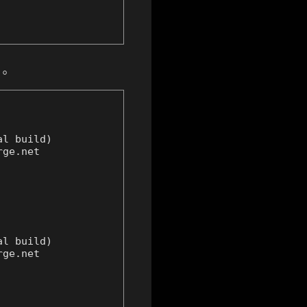
。
l build)

ge.net

l build)

ge.net
