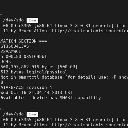
)。
i /dev/sda 
Enter
-06-09 r3365 [x86_64-linux-3.8.0-31-generic] (loca
-11 by Bruce Allen, http://smartmontools.sourcefor
MATION SECTION ===

ST3500413AS

Z2AAMWCL

5 000c50 035f695b1

JC45

500,107,862,016 bytes [500 GB]

512 bytes logical/physical

Not in smartctl database [for details use: -P show
8

ATA-8-ACS revision 4

Wed Oct 16 21:04:44 2013 CST

 
Available
 - device has SMART capability.

)。
i /dev/sda 
Enter
-06-09 r3365 [x86_64-linux-3.8.0-31-generic] (loca
-11 by Bruce Allen, http://smartmontools.sourcefor