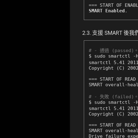
SMART Enabled
.
2.3. 支援 SMART 
# - 通過 (passed)
$ sudo smartctl -
smartctl 5.41 2011
Copyright (C) 2002
=== START OF READ 
SMART overall-hea
# - 失敗 (failed)
$ sudo smartctl -
smartctl 5.41 2011
Copyright (C) 2002
=== START OF READ 
SMART overall-hea
Drive failure expe