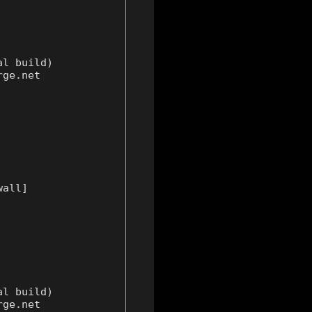
l build)

ge.net

all]

l build)

ge.net
