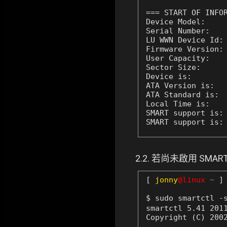
=== START OF INFOR
Device Model:     
Serial Number:    
LU WWN Device Id: 
Firmware Version: 
User Capacity:    
Sector Size:      
Device is:        
ATA Version is:   
ATA Standard is:  
Local Time is:    
SMART support is: 
SMART support is:
2.2. 若尚未啟用 SM
[
jonny
@linux
~
]
$ sudo smartctl -
smartctl 5.41 2011
Copyright (C) 2002