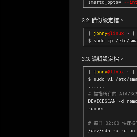
smartd_opts=
"--in
3.2. 備份設定檔。
[
jonny
@linux
~
]
$ sudo cp /etc/sm
3.3. 編輯設定檔。
[
jonny
@linux
~
]
$ sudo vi /etc/sm
......
# 掃描所有的 ATA/S
DEVICESCAN -d rem
runner
# 每日 02:00 快速檢
/dev/sda -a -o on