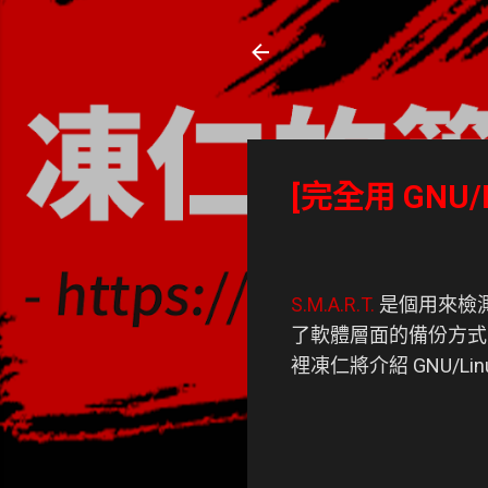
凍仁的筆記
- https://note.drx.tw
[完全用 GNU/L
S.M.A.R.T.
是個用來檢測
了軟體層面的備份方式
裡凍仁將介紹 GNU/L