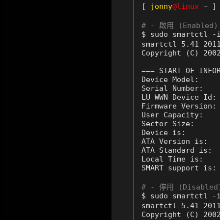
[
jonny
@linux
~
]
# - 啟用 (Enabled
$ sudo smartctl -
smartctl 5.41 2011
Copyright (C) 2002
=== START OF INFOR
Device Model:     
Serial Number:    
LU WWN Device Id: 
Firmware Version: 
User Capacity:    
Sector Size:      
Device is:        
ATA Version is:   
ATA Standard is:  
Local Time is:    
SMART support is:
# - 停用 (Disabled
$ sudo smartctl -
smartctl 5.41 2011
Copyright (C) 2002