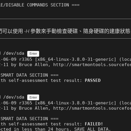
後我們可以使用
-H
參數來手動檢查硬碟、隨身硬碟的建康狀態
。
H /dev/sda 
Enter
-06-09 r3365 [x86_64-linux-3.8.0-31-generic] (loca
-11 by Bruce Allen, http://smartmontools.sourcefor
SMART DATA SECTION ===

lth self-assessment test result: 
PASSED
。
H /dev/sda 
Enter
-06-09 r3365 [x86_64-linux-3.8.0-31-generic] (loca
-11 by Bruce Allen, http://smartmontools.sourcefor
SMART DATA SECTION ===

lth self-assessment test result: 
FAILED!
cted in less than 24 hours. SAVE ALL DATA.
