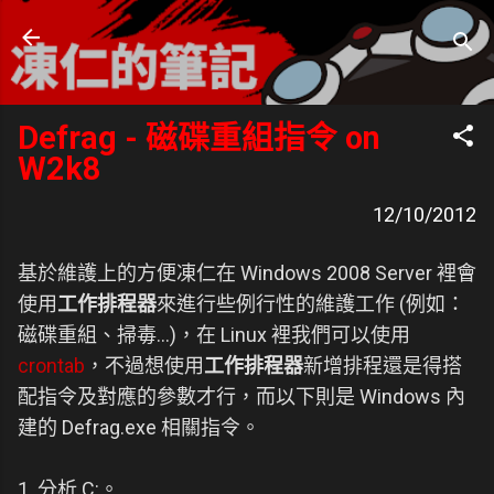
跳到主要內容
凍仁的筆記
- https://note.drx.tw
Defrag - 磁碟重組指令 on
W2k8
12/10/2012
基於維護上的方便凍仁在 Windows 2008 Server 裡會
使用
工作排程器
來進行些例行性的維護工作 (例如：
磁碟重組、掃毒...)，在 Linux 裡我們可以使用
crontab
，不過想使用
工作排程器
新增排程還是得搭
配指令及對應的參數才行，而以下則是 Windows 內
建的 Defrag.exe 相關指令。
1. 分析 C:。