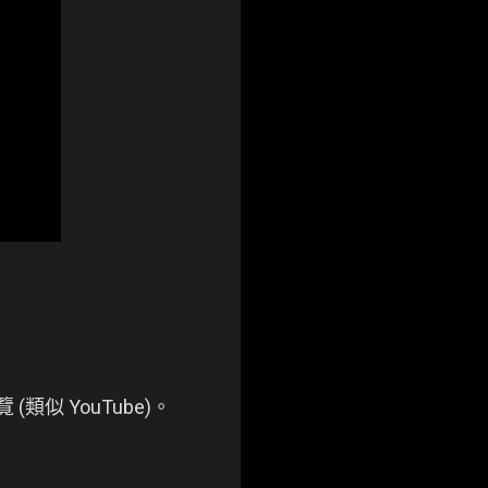
似 YouTube)。