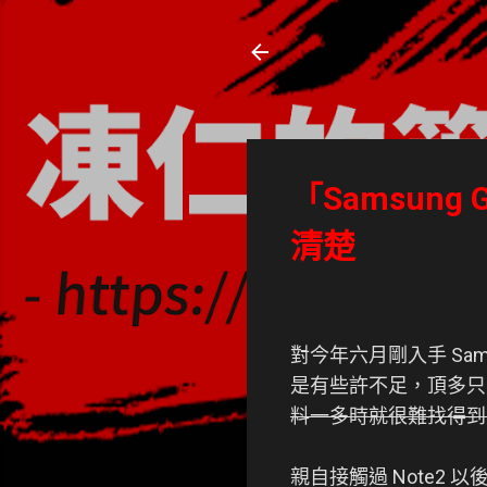
凍仁的筆記
- https://note.drx.tw
「Samsung G
清楚
對今年六月剛入手 Sam
是有些許不足，頂多只
料一多時就很難找得到
親自接觸過 Note2