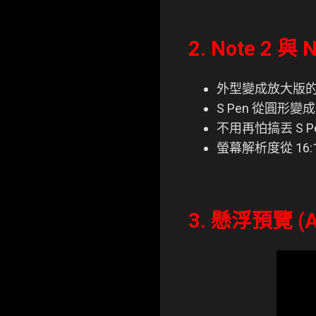
2. Note 2 與
外型變成放大版的 
S Pen 從圓形
不用再怕搞丟 S P
螢幕解析度從 16:
3. 懸浮預覽 (Ai