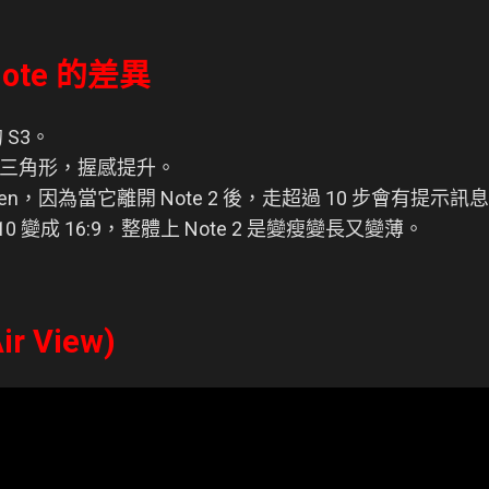
 Note 的差異
S3。
變成三角形，握感提升。
en，因為當它離開 Note 2 後，走超過 10 步會有提示訊
10 變成 16:9，整體上 Note 2 是變瘦變長又變薄。
r View)