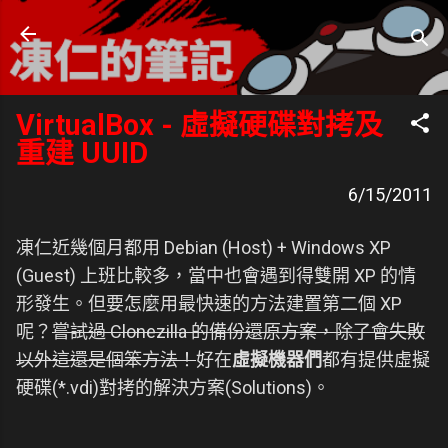
跳到主要內容
凍仁的筆記
- https://note.drx.tw
VirtualBox - 虛擬硬碟對拷及
重建 UUID
6/15/2011
凍仁近幾個月都用 Debian (Host) + Windows XP
(Guest) 上班比較多，當中也會遇到得雙開 XP 的情
形發生。但要怎麼用最快速的方法建置第二個 XP
呢？
嘗試過 Clonezilla 的備份還原方案，除了會失敗
以外這還是個笨方法！
好在
虛擬機器們
都有提供虛擬
硬碟(*.vdi)對拷的解決方案(Solutions)。