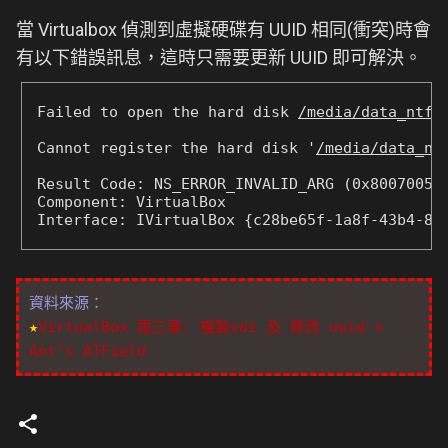
當 Virtualbox 偵測到虛擬硬碟有 UUID 相同(衝突)時會
有以下錯誤訊息，這時只需要更新 UUID 即可解決。
Failed to open the hard disk 
/media/data_ntfs
Cannot register the hard disk '
/media/data_nt
Result Code: NS_ERROR_INVALID_ARG (0x80070057)
Component: VirtualBox

Interface: IVirtualBox {c28be65f-1a8f-43b4-81
資料來源：
★
VirtualBox 兩三事: 複製vdi 及 修改 uuid «
Ant's ATField