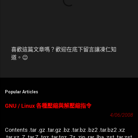
喜歡這篇文章嗎？歡迎在底下留言讓凍仁知
張
道。😉
貼
留
言
Popular Articles
GNU / Linux 各種壓縮與解壓縮指令
4/06/2008
Contents .tar .gz .tar.gz .bz .tar.bz .bz2 .tar.bz2 .xz
.tar.xz .Z .tar.Z .tgz .tar.tgz .7z .zip .rar .lha .zst .tar.zst