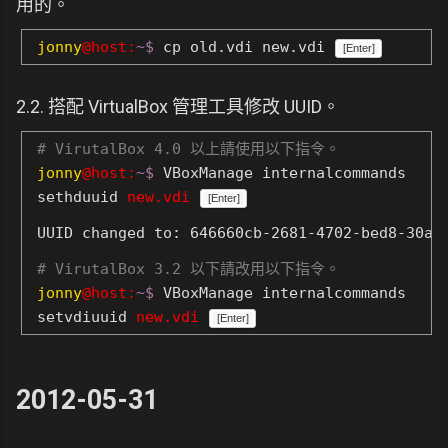
用的。
jonny
@host:
~$
cp old.vdi new.vdi
[Enter]
2.2. 搭配 VirtualBox 管理工具修改 UUID。
# VirutalBox 4.0 以上請使用以下指令。
jonny
@host:
~$
VBoxManage internalcommands
sethduuid
new.vdi
[Enter]
# VirutalBox 3.2 以下請改用以下指令。
jonny
@host:
~$
VBoxManage internalcommands
setvdiuuid
new.vdi
[Enter]
2012-05-31