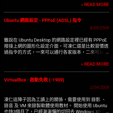
» READ MORE
Ubuntu 網路設定 - PPPoE (ADSL) 指令
8/09/2008
雖說在 Ubuntu Desktop 的網路設定裡已經有 PPPoE
撥接上網的圖形化設定介面，可凍仁還是比較習慣透
過指令的方式，一來可以通行各家版本，二來可以在
開機時自動撥接(也就是未登錄使用者前，較不適合
» READ MORE
NB)。
VirtualBox - 啟動失敗 (-1909)
2/24/2008
凍仁這陣子因為工讀上的關係，需要使用到 錄影 、
錄音 及 VM 來錄製軟體使用教材。 開始使用 Ubuntu
也快3個月了，已經漸漸懶的切回去 Windows XP 啊