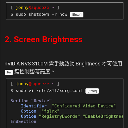
[
jonny
@squeeze
~
]
$ sudo shutdown -r now
[Enter]
2. Screen Brightness
nVIDIA NVS 3100M 需手動啟動 Brightness 才可使用
鍵控制螢幕亮度。
Fn
[
jonny
@squeeze
~
]
$ sudo vi /etc/X11/xorg.conf
[Enter]
Section "Device"
Identifier
"Configured Video Device"
Option
"fglrx"
Option
"RegistryDwords"
"EnableBrightness
EndSection