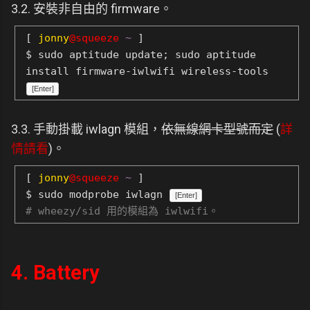
3.2. 安裝非自由的 firmware。
[
jonny
@squeeze
~
]
$ sudo aptitude update; sudo aptitude
install firmware-iwlwifi wireless-tools
[Enter]
3.3. 手動掛載 iwlagn 模組，
依無線網卡型號而定
(
詳
情請看
)。
[
jonny
@squeeze
~
]
$ sudo modprobe iwlagn
[Enter]
# wheezy/sid 用的模組為 iwlwifi。
4. Battery