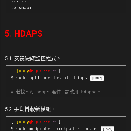
......
tp_smapi
5. HDAPS
5.1. 安裝硬碟監控程式。
[
jonny
@squeeze
~
]
$ sudo aptitude install hdaps
[Enter]
# 若找不到 hdaps 套件，請改用 hdapsd。
5.2. 手動掛載新模組。
[
jonny
@squeeze
~
]
$ sudo modprobe thinkpad-ec hdaps
[Enter]