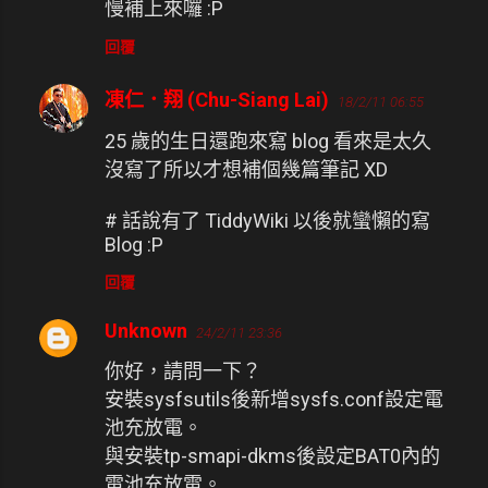
慢補上來囉 :P
回覆
凍仁．翔 (Chu-Siang Lai)
18/2/11 06:55
25 歲的生日還跑來寫 blog 看來是太久
沒寫了所以才想補個幾篇筆記 XD
# 話說有了 TiddyWiki 以後就蠻懶的寫
Blog :P
回覆
Unknown
24/2/11 23:36
你好，請問一下？
安裝sysfsutils後新增sysfs.conf設定電
池充放電。
與安裝tp-smapi-dkms後設定BAT0內的
電池充放電。