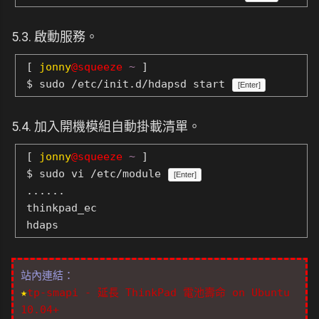
5.3. 啟動服務。
[
jonny
@squeeze
~
]
$ sudo /etc/init.d/hdapsd start
[Enter]
5.4. 加入開機模組自動掛載清單。
[
jonny
@squeeze
~
]
$ sudo vi /etc/module
[Enter]
......
thinkpad_ec
hdaps
站內連結：
★
tp-smapi - 延長 ThinkPad 電池壽命 on Ubuntu
10.04+