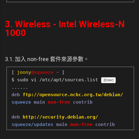
3. Wireless - Intel Wireless-N
1000
3.1. 加入 non-free 套件來源參數。
[
jonny
@squeeze
~
]
$ sudo vi /etc/apt/sources.list
[Enter]
......
deb
ftp://opensource.nchc.org.tw/debian/
squeeze
main
non-free
contrib
deb
http://security.debian.org/
squeeze/updates
main
non-free
contrib