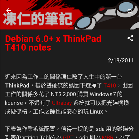
跳到主要內容
凍仁的筆記
- https://note.drx.tw
Debian 6.0+ x ThinkPad
T410 notes
2/18/2011
近來因為工作上的關係凍仁敗了人生中的第一台
ThinkPad
，基於雙硬碟的誘因下選擇了
T410
，也因
工作的關係多花了 NT$ 2,000 購買 Windows7 的
license，不過有了
Ultrabay
系統就可以把光碟機換
成硬碟槽，工作之餘也能安心的玩 Linux。
下表為作業系統配置，值得一提的是 sda 用的磁碟分
割表(Partition Table) 為
GPT
，sdb 則為
MBR
，
為了