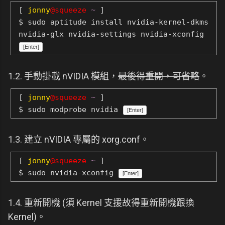
[
jonny
@squeeze
~
]
$ sudo aptitude install nvidia-kernel-dkms
nvidia-glx nvidia-settings nvidia-xconfig
[Enter]
1.2. 手動掛載 nVIDIA 模組，
最後得重開，可省略
。
[
jonny
@squeeze
~
]
$ sudo modprobe nvidia
[Enter]
1.3. 建立 nVIDIA 專屬的 xorg.conf。
[
jonny
@squeeze
~
]
$ sudo nvidia-xconfig
[Enter]
1.4. 重新開機 (須 Kernel 支援故得重新開機跟換
Kernel)。