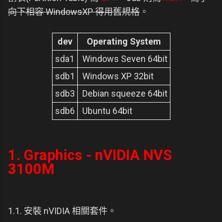
向下相容 WindowsXP 得用舊規格
。
dev
Operating System
sda1
Windows Seven 64bit
sdb1
Windows XP 32bit
sdb3
Debian squeeze 64bit
sdb6
Ubuntu 64bit
1. Graphics - nVIDIA NVS
3100M
1.1. 安裝 nVIDIA 相關套件。