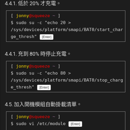
4.4.1. 低於 20% 才充電。
[
jonny
@squeeze
~
]
$ sudo su -c "echo 20 >
/sys/devices/platform/smapi/BAT0/start_char
ge_thresh"
[Enter]
4.4.1. 充到 80% 時停止充電。
[
jonny
@squeeze
~
]
$ sudo su -c "echo 80 >
/sys/devices/platform/smapi/BAT0/stop_charg
e_thresh"
[Enter]
4.5. 加入開機模組自動掛載清單。
[
jonny
@squeeze
~
]
$ sudo vi /etc/module
[Enter]