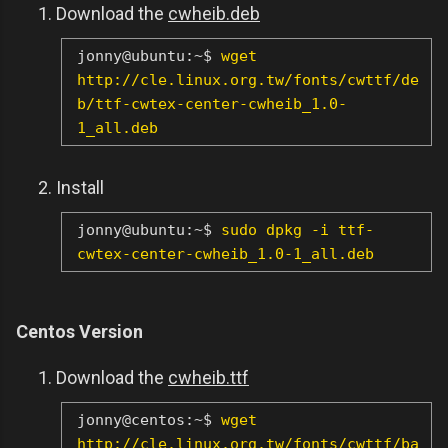
Download the
cwheib.deb
jonny@ubuntu:~$
wget
http://cle.linux.org.tw/fonts/cwttf/de
b/ttf-cwtex-center-cwheib_1.0-
1_all.deb
Install
jonny@ubuntu:~$
sudo dpkg -i ttf-
cwtex-center-cwheib_1.0-1_all.deb
Centos Version
Download the
cwheib.ttf
jonny@centos:~$
wget
http://cle.linux.org.tw/fonts/cwttf/ba