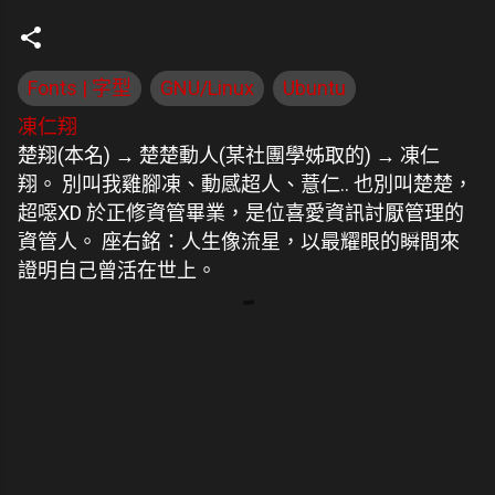
Fonts | 字型
GNU/Linux
Ubuntu
凍仁翔
楚翔(本名) → 楚楚動人(某社團學姊取的) → 凍仁
翔。 別叫我雞腳凍、動感超人、薏仁.. 也別叫楚楚，
超噁XD 於正修資管畢業，是位喜愛資訊討厭管理的
資管人。 座右銘：人生像流星，以最耀眼的瞬間來
證明自己曾活在世上。
留
言