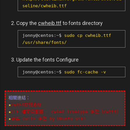
seline/cwheib.ttf
Copy the
cwheib.ttf
to fonts directory
jonny@centos:~$
sudo cp cwheib.ttf
/usr/share/fonts/
Update the fonts Configure
jonny@centos:~$
sudo fc-cache -v
相關連結：
★
cwTEX排版系統
★
CLE 檔案伺服器 - cwTeX TrueType 字型（cwttf）
★
安裝 cwTTF 字型 by Ubuntu wiki