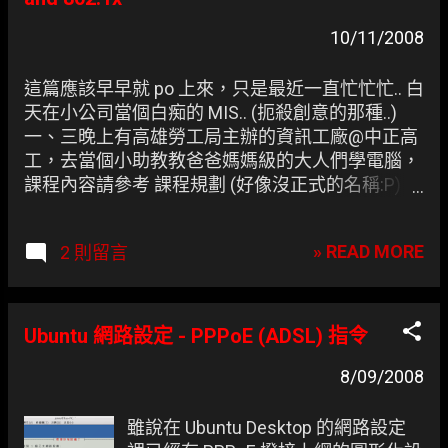
10/11/2008
這篇應該早早就 po 上來，只是最近一直忙忙忙.. 白
天在小公司當個白痴的 MIS.. (扼殺創意的那種..)
一、三晚上有高雄勞工局主辦的資訊工廠@中正高
工，去當個小助教教爸爸媽媽級的大人們學電腦，
課程內容請參考 課程規劃 (好像沒正式的名稱:P) ，
聽 MozTW 的 Toomore 、 Irvin 說這是他們第一次
找社群的伙伴來講課，效果也挺不錯的。 四晚上去
» READ MORE
2 則留言
高應大找 lightwind 那位苦命的 CCNA 社長討論社
課 (說穿了就是去聊天) 。 這次是凍仁第一次在
KaLUG 分享 topic，有點小怯場，不過這是凍仁與
同學們的畢業專題，能跟 Open Source 扯上邊真是
Ubuntu 網路設定 - PPPoE (ADSL) 指令
太棒了:P
8/09/2008
雖說在 Ubuntu Desktop 的網路設定