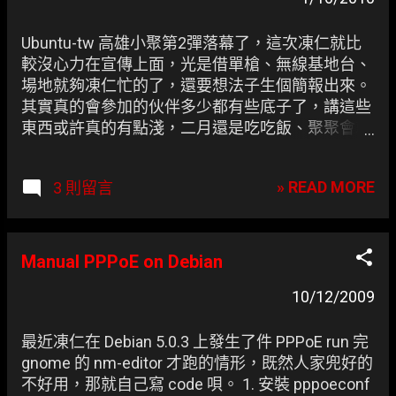
章
Ubuntu-tw 高雄小聚第2彈落幕了，這次凍仁就比
較沒心力在宣傳上面，光是借單槍、無線基地台、
場地就夠凍仁忙的了，還要想法子生個簡報出來。
其實真的會參加的伙伴多少都有些底子了，講這些
東西或許真的有點淺，二月還是吃吃飯、聚聚會就
好了，雖然凍仁也學了些東西，可真的有累到，至
少先撐到４月，之後或許就併入 KaLUG 或 MozTW
» READ MORE
3 則留言
也說不定。 凍仁也跟大家分享了一套 Soft KVM ----
Synergy，在 Ubuntu 裡可以透過 QuickSynergy 使
用圖形化設定，透過它我們就可以只使用同一組鍵
盤(Keyboard)、螢幕(Video)、滑鼠(Mouse) 來控制
Manual PPPoE on Debian
多台電腦。 最後要感謝 Marco、志忠、哭哭貓、小
10/12/2009
迅參加 Ubuntu 高雄小聚，要不是有你們凍仁可能
真的會記不起來 5.25吋磁碟片這種規格 XD 相關連
結： ★ Ubuntu 高雄小聚會#2 @Facebook
最近凍仁在 Debian 5.0.3 上發生了件 PPPoE run 完
gnome 的 nm-editor 才跑的情形，既然人家兜好的
不好用，那就自己寫 code 唄。 1. 安裝 pppoeconf