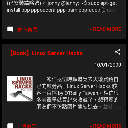
(已安裝請略過)。 jonny @lenny: ~$ sudo apt-get
install ppp pppoeconf ppp-pam ppp-udeb [Enter] 2.
設定 ADSL 帳號及密碼 (請參考 PPPoE 撥接上網
(ADSL) )。 jonny @lenny: ~$ sudo pppoeconf
» READ MORE
張貼留言
[Enter] 3. 將區網設為 dhcp 並註解 pppoe 的
code。 jonny @lenny: ~$ sudo vi
/etc/network/interfaces [Enter] # The loopback
network interface auto lo iface lo inet loopback #
【Book】Linux Server Hacks
The primary network interface allow-hotplug eth0
iface eth0 inet dhcp # dns-* options are
10/01/2009
implemented by the resolvconf package, if
installed # PPPoE # auto dsl-provider # iface dsl-
凍仁退伍時順道晃去天瓏買給自
provider inet ppp # pre-up /sbin/ifconfig eth0 up #
己的慰勞品－Linux Server Hacks 駭
line maintained by pppoeconf # provider dsl-
客一百招 by O'Reilly Taiwan，相信很
provider 4. 撰寫 bash script。 jonny @lenny: ~$ vi
多前輩早就買起來收藏了，想預覽的
dsl-up [Enter] # #! /bin/bash #Stop all of PPPoE
朋友們不仿點圖片連結進去，並使用
commect. poff -a # Start PPPoE. cd
Google Preview 來觀看喔。 該睡
/etc/ppp/peers pon dsl-provider 5. 參考 Firestarter
了，明兒還得上班呢，等 Ubuntu
» READ MORE
1 則留言
開機甭輸入密碼again 一文可讓 dsl-up 免密碼執
9.10 出來時再好好玩一遍囉。