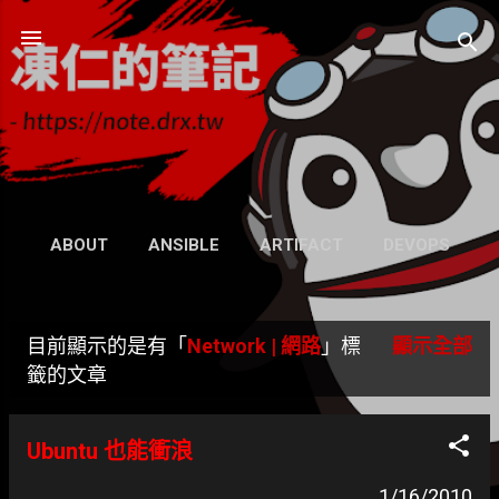
跳到主要內容
凍仁的筆記
- https://note.drx.tw
網頁
ABOUT
ANSIBLE
ARTIFACT
DEVOPS
UBUNTU
SEARCH
WIKI
更多…
目前顯示的是有「
Network | 網路
」標
顯示全部
GRAVATAR
發
籤的文章
表
Ubuntu 也能衝浪
文
1/16/2010